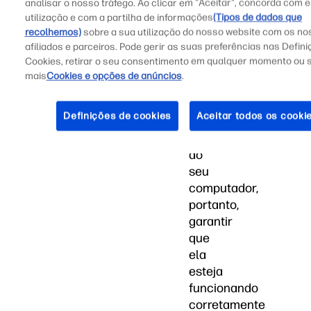
analisar o nosso tráfego. Ao clicar em "Aceitar", concorda com 
computadores.
utilização e com a partilha de informações
(Tipos de dados que
A
recolhemos)
sobre a sua utilização do nosso website com os n
CPU
afiliados e parceiros. Pode gerir as suas preferências nas Defin
é
Cookies, retirar o seu consentimento em qualquer momento ou 
frequentemente
mais
Cookies e opções de anúncios
.
referida
como
Definições de cookies
Aceitar todos os cooki
“o
cérebro”
do
seu
computador,
portanto,
garantir
que
ela
esteja
funcionando
corretamente