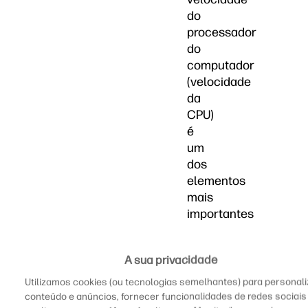
do
processador
do
computador
(velocidade
da
CPU)
é
um
dos
elementos
mais
importantes
a
se
A sua privacidade
considerar
ao
Utilizamos cookies (ou tecnologias semelhantes) para personali
comparar
conteúdo e anúncios, fornecer funcionalidades de redes sociais