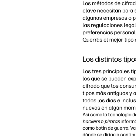
Los métodos de cifrad
clave necesitan para 
algunas empresas o pe
las regulaciones legal
preferencias personal
Querrás el mejor tipo
Los distintos tip
Los tres principales t
los que se pueden exp
cifrado que los consu
tipos más antiguos y 
todos los días e incl
nuevas en algún mom
Así como la tecnología d
hackers
o
piratas
informá
como botín de guerra. Va
dónde se dirige a contin