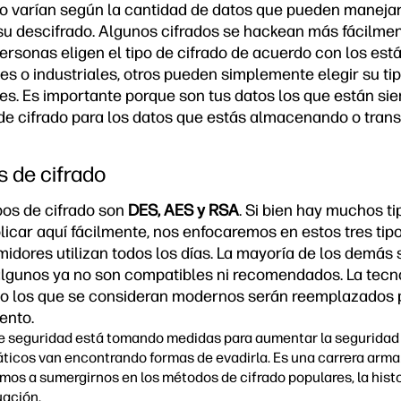
o varían según la cantidad de datos que pueden manejar 
su descifrado. Algunos cifrados se hackean más fácilment
rsonas eligen el tipo de cifrado de acuerdo con los est
es o industriales, otros pueden simplemente elegir su ti
es. Es importante porque son tus datos los que están sie
 de cifrado para los datos que estás almacenando o trans
os de cifrado
ipos de cifrado son
DES, AES y RSA
. Si bien hay muchos ti
licar aquí fácilmente, nos enfocaremos en estos tres tip
midores utilizan todos los días. La mayoría de los demás
algunos ya no son compatibles ni recomendados. La tecn
uso los que se consideran modernos serán reemplazados
ento.
e seguridad está tomando medidas para aumentar la seguridad d
ticos van encontrando formas de evadirla. Es una carrera arm
mos a sumergirnos en los métodos de cifrado populares, la histor
uación.