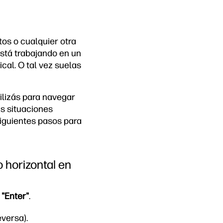
tos o cualquier otra
está trabajando en un
cal. O tal vez suelas
tilizás para navegar
as situaciones
siguientes pasos para
o horizontal en
"Enter"
.
eversa).