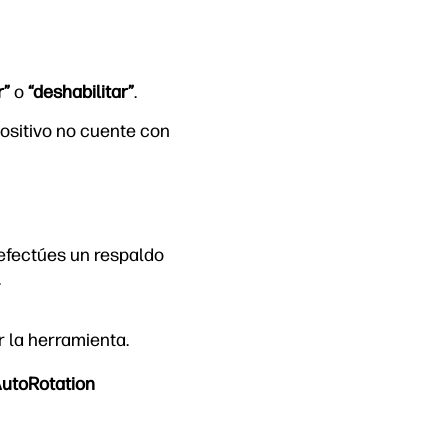
r”
o
“deshabilitar”
.
positivo no cuente con
efectúes un respaldo
.
r la herramienta.
utoRotation