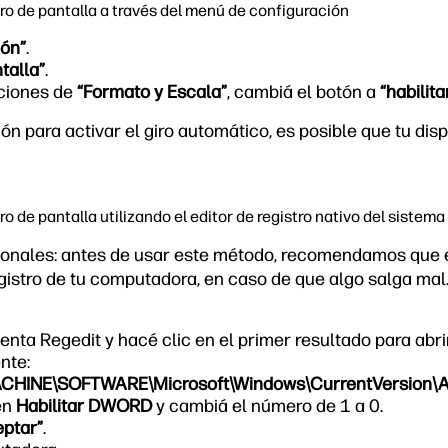
iro de pantalla a través del menú de configuración
ión”
.
talla”
.
pciones de
“Formato y Escala”
, cambiá el botón a
“habilita
ón para activar el giro automático, es posible que tu dis
ro de pantalla utilizando el editor de registro nativo del sistema
sionales: antes de usar este método, recomendamos que 
egistro de tu computadora, en caso de que algo salga mal
nta Regedit y hacé clic en el primer resultado para abri
nte:
HINE\SOFTWARE\Microsoft\Windows\CurrentVersion\A
en
Habilitar DWORD
y cambiá el número de 1 a 0.
ptar”
.