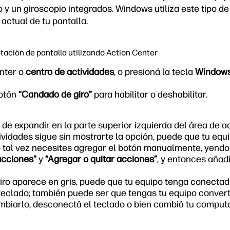
y un giroscopio integrados. Windows utiliza este tipo d
 actual de tu pantalla.
otación de pantalla utilizando Action Center
enter o
centro de actividades
, o presioná la tecla
Window
botón
“Candado de giro”
para habilitar o deshabilitar.
 de expandir en la parte superior izquierda del área de a
tividades sigue sin mostrarte la opción, puede que tu eq
o tal vez necesites agregar el botón manualmente, yend
acciones”
y
“Agregar o quitar acciones”
, y entonces añad
iro aparece en gris, puede que tu equipo tenga conectad
teclado; también puede ser que tengas tu equipo conver
mbiarlo, desconectá el teclado o bien cambiá tu comput