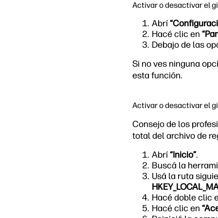
Activar o desactivar el g
Abrí
“Configurac
Hacé clic en
“Pan
Debajo de las o
Si no ves ninguna opci
esta función.
Activar o desactivar el gi
Consejo de los profe
total del archivo de r
Abrí
“Inicio”
.
Buscá la herramie
Usá la ruta siguie
HKEY_LOCAL_MAC
Hacé doble clic 
Hacé clic en
“Ace