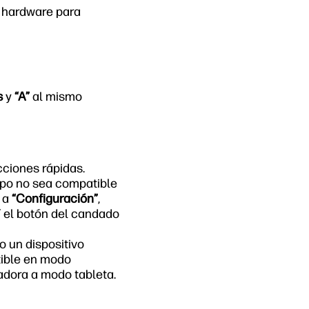
e hardware para
s
y
“A”
al mismo
cciones rápidas.
uipo no sea compatible
o a
“Configuración”
,
í el botón del candado
o un dispositivo
tible en modo
adora a modo tableta.