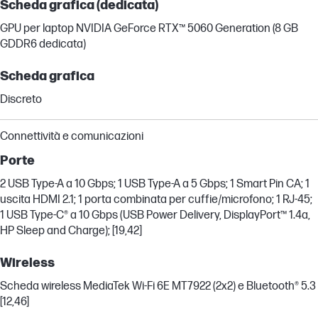
Scheda grafica (dedicata)
GPU per laptop NVIDIA GeForce RTX™ 5060 Generation (8 GB
GDDR6 dedicata)
Scheda grafica
Discreto
Connettività e comunicazioni
Porte
2 USB Type-A a 10 Gbps; 1 USB Type-A a 5 Gbps; 1 Smart Pin CA; 1
uscita HDMI 2.1; 1 porta combinata per cuffie/microfono; 1 RJ-45;
1 USB Type-C® a 10 Gbps (USB Power Delivery, DisplayPort™ 1.4a,
HP Sleep and Charge); [19,42]
Wireless
Scheda wireless MediaTek Wi-Fi 6E MT7922 (2x2) e Bluetooth® 5.3
[12,46]