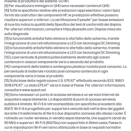
insieme al produttore del sistema. GD-161.
[9] Per visualizzare immagini in QHD sono necessari contenuti QHD.
[10] Tutte le specifiche relative alle prestazioni rappresentano i valori tipici
forniti dai costruttori dei componenti HP; le prestazioni effettive possono
risultare superiori o inferiori. La certificazione Eyesafe® per basse emissioni
di luce blu indica la qualità della Specifica del test di conformità del display.
Per ulteriori informazioni, consultare https://eyesafe.com. Display misurato
sulla diagonale
[11] la funzionalità antisfarfallio elimina lo sfarfallio dello schermo, tramite
l'integrazione di una retroilluminazione a LED con tecnologia DC Dimming.
[12] la funzionalità antisfarfallio elimina lo sfarfallio dello schermo, tramite
l'integrazione di una retroilluminazione a LED con tecnologia DC Dimming.
[13] La percentuale di plastica potenzialmente destinata agli oceani
contenuta in ciascun componente varia a seconda del prodotto.
[14] I componenti della tastiera contengono plastica riciclata post-consumo. La
percentuale di materiale riciclato post-consumo contenuta in ogni
componente varia in base al prodotto.
[15] Sulla base della registrazione U.S. EPEAT® effettuata secondo IEEE 1680.1-
2018 EPEAT®. Lo stato EPEAT® varia in base al Paese. Per ulteriori informazioni,
consultare www.epeat.net.
[16] Sono necessari un punto di accesso wireless e un servizio Internet da
acquistare separatamente. La disponibilità di punti di accesso wireless
pubblici è limitata. Wi-Fi 6 è retrocompatibile con specifiche precedenti alla
802.11. Wi-Fi 6 è progettato per supportare velocità dati nell'ordine dei gigabit
durante il trasferimento di file tra due dispositivi connessi allo stesso router. È
richiesto un router wireless, in vendita separatamente, che supporti canali da
80 MHz e superiori. Wi-Fi 6 (802.11ax) non supportato in Bielorussia, Paese in
cui le impostazioni Wi-Fi verranno ottimizzate in base ai requisiti normativi