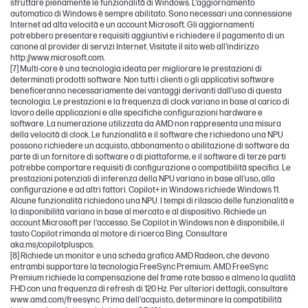
sfruttare pienamente le funzionalità di Windows. L'aggiornamento
automatico di Windows è sempre abilitato. Sono necessari una connessione
Internet ad alta velocità e un account Microsoft. Gli aggiornamenti
potrebbero presentare requisiti aggiuntivi e richiedere il pagamento di un
canone al provider di servizi Internet. Visitate il sito web all'indirizzo
http://www.microsoft.com.
[7] Multi-core è una tecnologia ideata per migliorare le prestazioni di
determinati prodotti software. Non tutti i clienti o gli applicativi software
beneficeranno necessariamente dei vantaggi derivanti dall'uso di questa
tecnologia. Le prestazioni e la frequenza di clock variano in base al carico di
lavoro delle applicazioni e alle specifiche configurazioni hardware e
software. La numerazione utilizzata da AMD non rappresenta una misura
della velocità di clock. Le funzionalità e il software che richiedono una NPU
possono richiedere un acquisto, abbonamento o abilitazione di software da
parte di un fornitore di software o di piattaforme, e il software di terze parti
potrebbe comportare requisiti di configurazione o compatibilità specifici. Le
prestazioni potenziali di inferenza della NPU variano in base all'uso, alla
configurazione e ad altri fattori. Copilot+ in Windows richiede Windows 11.
Alcune funzionalità richiedono una NPU. I tempi di rilascio delle funzionalità e
la disponibilità variano in base al mercato e al dispositivo. Richiede un
account Microsoft per l'accesso. Se Copilot in Windows non è disponibile, il
tasto Copilot rimanda al motore di ricerca Bing. Consultare
aka.ms/copilotpluspcs.
[8] Richiede un monitor e una scheda grafica AMD Radeon, che devono
entrambi supportare la tecnologia FreeSync Premium. AMD FreeSync
Premium richiede la compensazione del frame rate basso e almeno la qualità
FHD con una frequenza di refresh di 120 Hz. Per ulteriori dettagli, consultare
www.amd.com/freesync. Prima dell'acquisto, determinare la compatibilità