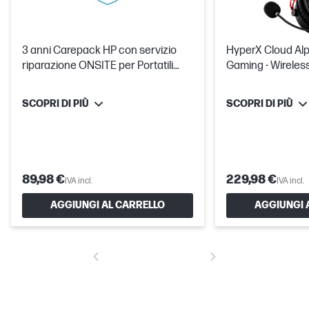
3 anni Carepack HP con servizio
HyperX Cloud Alp
riparazione ONSITE per Portatili
Gaming - Wireles
PREMIUM con già 3 anni attivi di
assistenza ritiro e riconsegna
SCOPRI DI PIÙ
SCOPRI DI PIÙ
89,98 €
229,98 €
IVA incl.
IVA incl.
AGGIUNGI AL CARRELLO
AGGIUNGI 