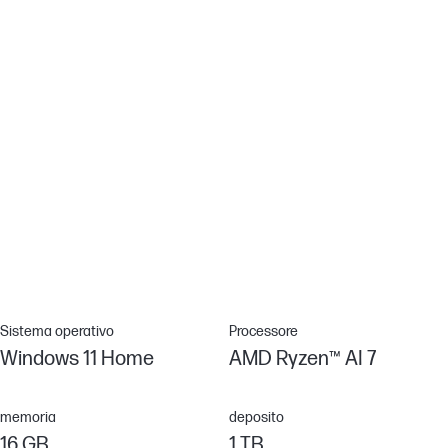
Tempo di risposta 3 ms
La velocità di risposta dei pixel del display è fondamentale per
immagini nitide. Con un tempo di risposta pari a 3 millisecondi, i
tuoi contenuti multimediali ricchi d'azione risulteranno sempre
nitidi e fluidi.[11]
Connettività semplificata
La tecnologia Wi-Fi 6 offre una velocità superiore, prestazioni
ottimizzate, maggiore capacità e latenza inferiore rispetto alle
versioni precedenti.[16]
Sistema operativo
Processore
Windows 11 Home
AMD Ryzen™ AI 7
memoria
deposito
16 GB
1 TB