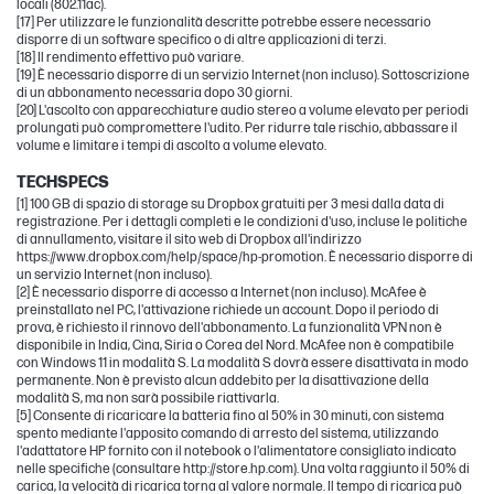
locali (802.11ac).
[17] Per utilizzare le funzionalità descritte potrebbe essere necessario
disporre di un software specifico o di altre applicazioni di terzi.
[18] Il rendimento effettivo può variare.
[19] È necessario disporre di un servizio Internet (non incluso). Sottoscrizione
di un abbonamento necessaria dopo 30 giorni.
[20] L'ascolto con apparecchiature audio stereo a volume elevato per periodi
prolungati può compromettere l'udito. Per ridurre tale rischio, abbassare il
volume e limitare i tempi di ascolto a volume elevato.
TECHSPECS
[1] 100 GB di spazio di storage su Dropbox gratuiti per 3 mesi dalla data di
registrazione. Per i dettagli completi e le condizioni d'uso, incluse le politiche
di annullamento, visitare il sito web di Dropbox all'indirizzo
https://www.dropbox.com/help/space/hp-promotion. È necessario disporre di
un servizio Internet (non incluso).
[2] È necessario disporre di accesso a Internet (non incluso). McAfee è
preinstallato nel PC, l'attivazione richiede un account. Dopo il periodo di
prova, è richiesto il rinnovo dell'abbonamento. La funzionalità VPN non è
disponibile in India, Cina, Siria o Corea del Nord. McAfee non è compatibile
con Windows 11 in modalità S. La modalità S dovrà essere disattivata in modo
permanente. Non è previsto alcun addebito per la disattivazione della
modalità S, ma non sarà possibile riattivarla.
[5] Consente di ricaricare la batteria fino al 50% in 30 minuti, con sistema
spento mediante l'apposito comando di arresto del sistema, utilizzando
l'adattatore HP fornito con il notebook o l'alimentatore consigliato indicato
nelle specifiche (consultare http://store.hp.com). Una volta raggiunto il 50% di
carica, la velocità di ricarica torna al valore normale. Il tempo di ricarica può