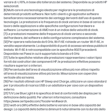
variare di +/-10%, in base alla tolleranza del sistema. Disponibile su prodotti HP
selezionati.
[6] Multi-core è una tecnologia ideata per migliorare le prestazioni di
determinati prodotti software. Non tutti i clienti o gli applicativi software
beneficeranno necessariamente dei vantaggi derivanti dall'uso di questa
tecnologia. Le prestazioni e la frequenza di clock variano in base al carico di
lavoro delle applicazioni e alle specifiche configurazioni hardware e
software. La numerazione di AMD non è un indice della velocità di clock.
[7] Le prestazioni massime della frequenza di clock variano a seconda
dell'hardware, del software e della configurazione complessiva del sistema.
[12] Per operare nella banda da 6 GHz, Wi-Fi 6E richiede un router Wi-Fi 6E, in
vendita separatamente. La disponibilità di punti di accesso wireless pubblici è
limitata. Wi-Fi 6E è retrocompatibile con le specifiche 802.11 precedenti.
Disponibile nei Paesi in cui è supportata la banda a 6 GHz.
[17] Tutte le specifiche relative alle prestazioni rappresentano i valori tipici
forniti dai costruttori dei componenti HP; le prestazioni effettive possono
risultare superiori o inferiori.
[18] Percentuale dell'area di visualizzazione attiva più non attiva rispetto
all'area di visualizzazione attiva più bordo. Misurazione con coperchio
verticale alla scrivania.
[19] Per risultati ottimali con HP Sleep and Charge, utilizzare un cavo standard
per il protocollo di ricarica USB o un adattatore per cavo con un dispositivo
esterno.
[21] TUV Low Blue Light è la specifica di test di conformità dei display per la
definizione della qualità. Per ulteriori informazioni, consultare
https://www.certipedia.com/?locale=en#search.
[23] I watt-ora (Wh) effettivi della batteria variano in base alla capacità del
design. La capacità della batteria diminuirà naturalmente con la durata dello