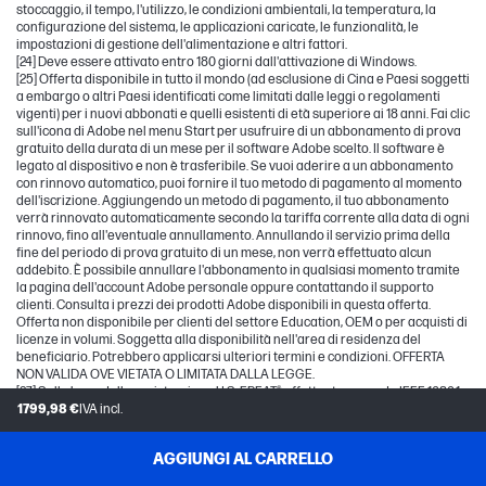
stoccaggio, il tempo, l'utilizzo, le condizioni ambientali, la temperatura, la
configurazione del sistema, le applicazioni caricate, le funzionalità, le
impostazioni di gestione dell'alimentazione e altri fattori.
[24] Deve essere attivato entro 180 giorni dall'attivazione di Windows.
[25] Offerta disponibile in tutto il mondo (ad esclusione di Cina e Paesi soggetti
a embargo o altri Paesi identificati come limitati dalle leggi o regolamenti
vigenti) per i nuovi abbonati e quelli esistenti di età superiore ai 18 anni. Fai clic
sull'icona di Adobe nel menu Start per usufruire di un abbonamento di prova
gratuito della durata di un mese per il software Adobe scelto. Il software è
legato al dispositivo e non è trasferibile. Se vuoi aderire a un abbonamento
con rinnovo automatico, puoi fornire il tuo metodo di pagamento al momento
dell'iscrizione. Aggiungendo un metodo di pagamento, il tuo abbonamento
verrà rinnovato automaticamente secondo la tariffa corrente alla data di ogni
rinnovo, fino all'eventuale annullamento. Annullando il servizio prima della
fine del periodo di prova gratuito di un mese, non verrà effettuato alcun
addebito. È possibile annullare l'abbonamento in qualsiasi momento tramite
la pagina dell'account Adobe personale oppure contattando il supporto
clienti. Consulta i prezzi dei prodotti Adobe disponibili in questa offerta.
Offerta non disponibile per clienti del settore Education, OEM o per acquisti di
licenze in volumi. Soggetta alla disponibilità nell'area di residenza del
beneficiario. Potrebbero applicarsi ulteriori termini e condizioni. OFFERTA
NON VALIDA OVE VIETATA O LIMITATA DALLA LEGGE.
[27] Sulla base della registrazione U.S. EPEAT® effettuata secondo IEEE 1680.1-
2018 EPEAT®. Lo stato EPEAT® varia in base al Paese. Per ulteriori informazioni,
1799,98 €
IVA incl.
consultare www.epeat.net.
[28] EyeSafe® Display for Low Blue Light indica la qualità della specifica dei
AGGIUNGI AL CARRELLO
test di conformità del display. Per ulteriori informazioni, consultare
https://eyesafe.com.