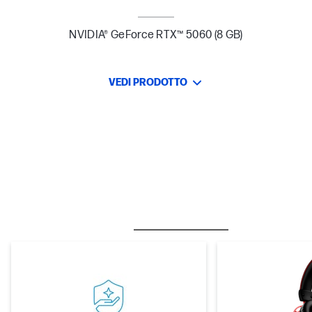
NVIDIA® GeForce RTX™ 5060 (8 GB)
VEDI PRODOTTO
BESTSELLERS
CARE PACK
M