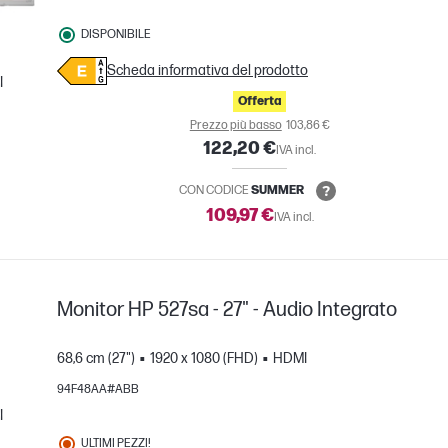
DISPONIBILE
Scheda informativa del prodotto
I
Offerta
nto
Prezzo più basso
103,86 €
122,20 €
IVA incl.
CON CODICE
SUMMER
109,97 €
IVA incl.
Monitor HP 527sa - 27" - Audio Integrato
68,6 cm (27")
1920 x 1080 (FHD)
HDMI
94F48AA#ABB
I
ULTIMI PEZZI!
nto