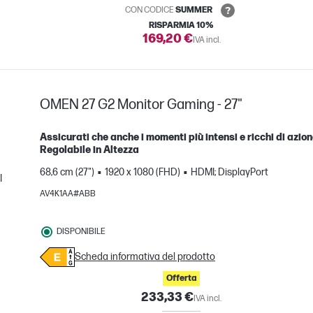
CON CODICE
SUMMER
RISPARMIA 10%
169,20 €
IVA incl.
OMEN 27 G2 Monitor Gaming - 27"
Assicurati che anche i momenti più intensi e ricchi di azione
Regolabile in Altezza
68,6 cm (27")
1920 x 1080 (FHD)
HDMI; DisplayPort
I
AV4K1AA#ABB
nto
DISPONIBILE
Scheda informativa del prodotto
Offerta
233,33 €
IVA incl.