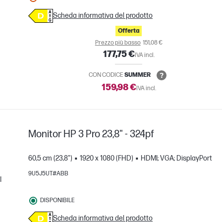
Scheda informativa del prodotto
Offerta
Prezzo più basso
151,08 €
177,75 €
IVA incl.
CON CODICE
SUMMER
159,98 €
IVA incl.
Monitor HP 3 Pro 23,8" - 324pf
60,5 cm (23,8")
1920 x 1080 (FHD)
HDMI; VGA; DisplayPort
9U5J5UT#ABB
I
nto
DISPONIBILE
Scheda informativa del prodotto