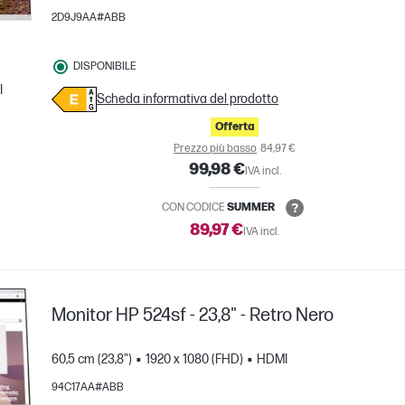
2D9J9AA#ABB
DISPONIBILE
I
Scheda informativa del prodotto
nto
Offerta
Prezzo più basso
84,97 €
99,98 €
IVA incl.
CON CODICE
SUMMER
89,97 €
IVA incl.
Monitor HP 524sf - 23,8" - Retro Nero
60,5 cm (23,8")
1920 x 1080 (FHD)
HDMI
94C17AA#ABB