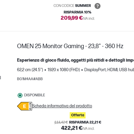
CON CODICE
SUMMER
RISPARMIA 10%
209,99 €
IVA incl.
OMEN 25 Monitor Gaming - 23,8" - 360 Hz
Esperienza di gioco fluida, oggetti più nitidi e dettagli im
62,2 cm (24.5")
1920 x 1080 (FHD)
DisplayPort; HDMI; USB hu
I
BG1M4AA#ABB
nto
DISPONIBILE
Scheda informativa del prodotto
Offerta
444,42 €
RISPARMIA 22,21 €
422,21 €
IVA incl.