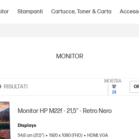
itor
Stampanti
Cartucce, Toner & Carta
Access
MONITOR
MOSTRA
9
RISULTATI
12
OR
24
Monitor HP M22f - 21,5" - Retro Nero
Displays
54,6 cm (21,5")
1920 x 1080 (FHD)
HDMI; VGA