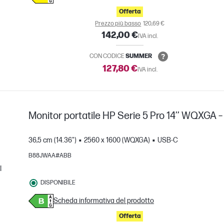
Offerta
Prezzo più basso
120,69 €
142,00 €
IVA incl.
CON CODICE
SUMMER
127,80 €
IVA incl.
Monitor portatile HP Serie 5 Pro 14’’ WQXGA –
36,5 cm (14.36")
2560 x 1600 (WQXGA)
USB-C
B88JWAA#ABB
I
DISPONIBILE
nto
Scheda informativa del prodotto
Offerta