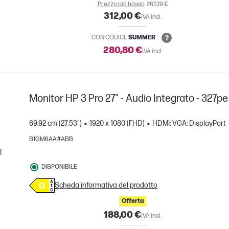
Prezzo più basso
265,19 €
312,00 €
IVA incl.
CON CODICE
SUMMER
280,80 €
IVA incl.
Monitor HP 3 Pro 27" - Audio Integrato - 327pe
69,92 cm (27.53")
1920 x 1080 (FHD)
HDMI; VGA; DisplayPort
B1GM6AA#ABB
I
DISPONIBILE
nto
Scheda informativa del prodotto
Offerta
188,00 €
IVA incl.