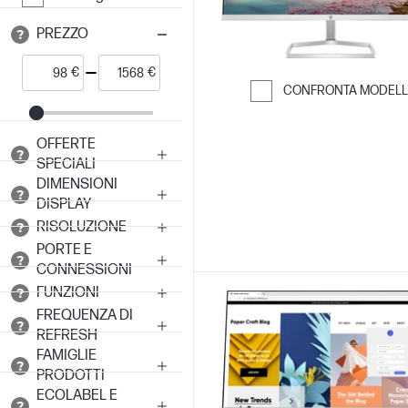
PREZZO
€
€
CONFRONTA MODELL
Passa al confro
OFFERTE
SPECIALI
DIMENSIONI
DISPLAY
RISOLUZIONE
PORTE E
CONNESSIONI
FUNZIONI
FREQUENZA DI
REFRESH
FAMIGLIE
PRODOTTI
ECOLABEL E