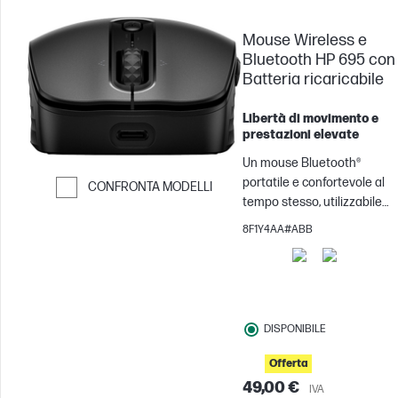
Mouse Wireless e
Bluetooth HP 695 con
Batteria ricaricabile
Libertà di movimento e
prestazioni elevate
Un mouse Bluetooth®
portatile e confortevole al
CONFRONTA MODELLI
tempo stesso, utilizzabile
Passa al confronto
ovunque e ricaricabile con il
8F1Y4AA#ABB
metodo più comodo per voi.
La ricarica wireless Qi[2] e la
batteria di lunga durata
riducono al minimo il ricorso
al caricatore. Garantisce un
DISPONIBILE
connettività istantanea e
trasparente con un massim
Offerta
di tre dispositivi e semplifica
49,00 €
IVA
la personalizzazione con sei