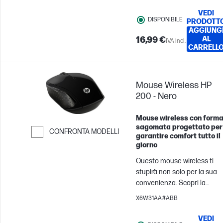
Passa al confronto
lavorare con grande stile. È
VEDI
DISPONIBILE
funzionale. È pratico. È di
PRODOTT
AGGIUNG
tendenza. È tuo.
16,99 €
AL
IVA incl.
CARRELL
Mouse Wireless HP
200 - Nero
Mouse wireless con form
sagomata progettato per
CONFRONTA MODELLI
garantire comfort tutto il
giorno
Passa al confronto
Questo mouse wireless ti
stupirà non solo per la sua
convenienza. Scopri la
libertà di lavorare e creare
X6W31AA#ABB
liberandoti dai cavi. La
struttura sagomata, adatta
VEDI