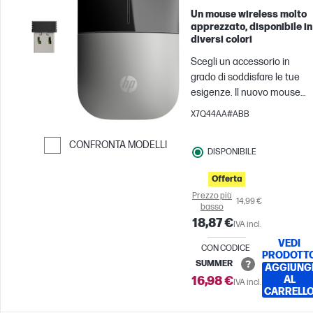
Un mouse wireless molto
apprezzato, disponibile in
diversi colori
Scegli un accessorio in
grado di soddisfare le tue
esigenze. Il nuovo mouse
wireless[1] è stato creato co
X7Q44AA#ABB
cura per consentirti di
lavorare con grande stile. È
CONFRONTA MODELLI
DISPONIBILE
funzionale. È pratico. È di
Passa al confronto
tendenza. È tuo.
Offerta
Prezzo più
14,99 €
basso
18,87 €
IVA incl.
VEDI
CON CODICE
PRODOTT
SUMMER
AGGIUNG
16,98 €
AL
IVA incl.
CARRELL