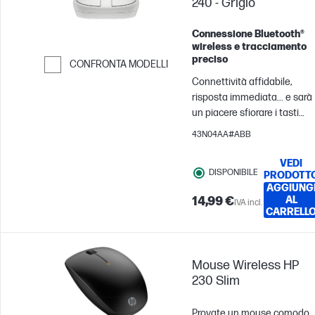
240 - Grigio
Connessione Bluetooth®
wireless e tracciamento
preciso
CONFRONTA MODELLI
Connettività affidabile,
Passa al confronto
risposta immediata... e sarà
un piacere sfiorare i tasti
tutto il giorno, tutti i giorni.
43N04AA#ABB
Un mouse wireless elegante
perfetto per le tue esigenze
VEDI
DISPONIBILE
di tutti i giorni.
PRODOTT
AGGIUNG
14,99 €
AL
IVA incl.
CARRELL
Mouse Wireless HP
230 Slim
Provate un mouse comodo