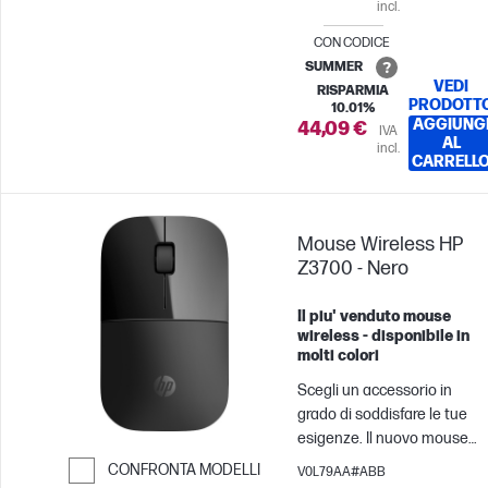
incl.
pulsanti programmabili[1].
CON CODICE
SUMMER
VEDI
RISPARMIA
PRODOTT
10.01%
AGGIUNG
44,09 €
IVA
AL
incl.
CARRELL
Mouse Wireless HP
Z3700 - Nero
Il piu' venduto mouse
wireless - disponibile in
molti colori
Scegli un accessorio in
grado di soddisfare le tue
esigenze. Il nuovo mouse
wireless[1] è stato creato co
CONFRONTA MODELLI
V0L79AA#ABB
cura per consentirti di