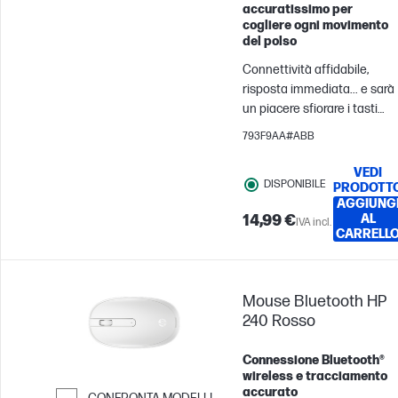
accuratissimo per
cogliere ogni movimento
del polso
Connettività affidabile,
risposta immediata... e sarà
un piacere sfiorare i tasti
tutto il giorno, tutti i giorni.
793F9AA#ABB
Un mouse wireless elegante
perfetto per le tue esigenze
VEDI
DISPONIBILE
di tutti i giorni.
PRODOTT
AGGIUNG
14,99 €
AL
IVA incl.
CARRELL
Mouse Bluetooth HP
240 Rosso
Connessione Bluetooth®
wireless e tracciamento
accurato