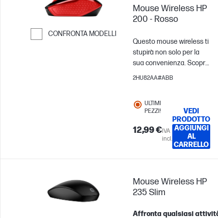
Mouse Wireless HP
200 - Rosso
CONFRONTA MODELLI
Questo mouse wireless ti
Passa al confronto
stupirà non solo per la
sua convenienza. Scopri
la libertà di lavorare e
2HU82AA#ABB
creare liberandoti dai
cavi. La struttura
ULTIMI
sagomata, adatta per
VEDI
PEZZI!
entrambe le mani, ti
PRODOTTO
permette di aumentare
AGGIUNGI
12,99 €
IVA
AL
facilmente la produttività.
incl.
CARRELLO
Dire addio ai cavi e
dimenticarsi del prezzo
non è mai stato così
facile.
Mouse Wireless HP
235 Slim
Affronta qualsiasi attivit