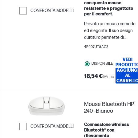
con questo mouse
resistente e progettato
CONFRONTA MODELLI
per il comfort.
Passa al confronto
Provate un mouse comodo
ed elegante. Il suo design
duraturo permette di
lavorare in modo efficiente 
4E407UT#AC3
silenzioso. Lavorate in un
ambiente ordinato e
VEDI
DISPONIBILE
spostatevi liberamente
PRODOTT
AGGIUNG
grazie alla connessione
18,54 €
AL
IVA incl.
wireless a 2,4 GHz.[1] Le
CARRELL
batterie di lunga durata
assicureranno la vostra
produttività per l'intera
Mouse Bluetooth HP
giornata.
240 -Bianco
Connessione wireless
CONFRONTA MODELLI
Bluetooth® con
Passa al confronto
rilevamento