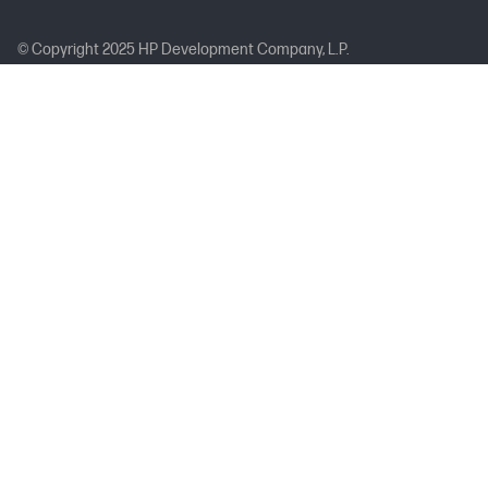
© Copyright 2025 HP Development Company, L.P.
Informativa sulla privacy
Informazioni societarie
Diritti sui dati personali
Usando questo sito si accettano le sue condizioni
Condizioni Generali di Vendita
Garanzia legale per i clienti
Risoluzione delle controversie
Certificato di garanzia limitata
Mappa del sito