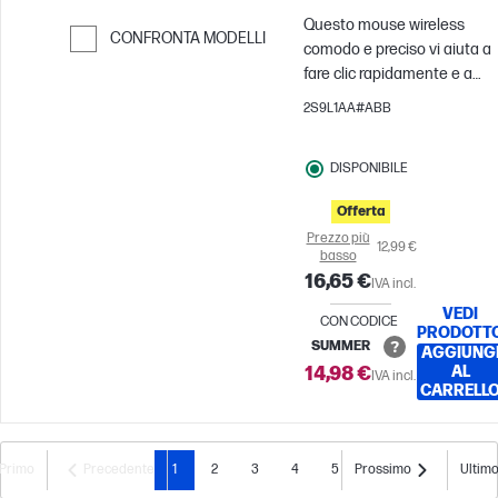
Questo mouse wireless
CONFRONTA MODELLI
comodo e preciso vi aiuta a
Passa al confronto
fare clic rapidamente e a
mantenere alta la
2S9L1AA#ABB
produttività per l'intera
giornata, ovunque vi troviate
DISPONIBILE
Offerta
Prezzo più
12,99 €
basso
16,65 €
IVA incl.
VEDI
CON CODICE
PRODOTT
SUMMER
AGGIUNG
14,98 €
AL
IVA incl.
CARRELL
Primo
Precedente
1
2
3
4
5
Prossimo
Ultim