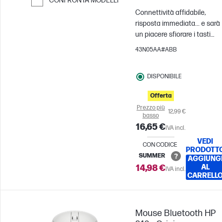
CONFRONTA MODELLI
Connettività affidabile,
Passa al confronto
risposta immediata... e sarà
un piacere sfiorare i tasti
tutto il giorno, tutti i giorni.
43N05AA#ABB
Un mouse wireless elegante
perfetto per le tue esigenze
DISPONIBILE
di tutti i giorni.
Offerta
Prezzo più
12,99 €
basso
16,65 €
IVA incl.
VEDI
CON CODICE
PRODOTT
SUMMER
AGGIUNG
14,98 €
AL
IVA incl.
CARRELL
Mouse Bluetooth HP