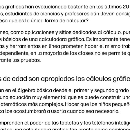
ras gráficas han evolucionado bastante en los últimos 20
, estudiantes de ciencias y profesores aún llevan consig
a eso que es la única forma de calcular?
nea, como aplicaciones y sitios dedicados al cálculo, pu
s básicas de una calculadora gráfica. Es importante tene
s y herramientas en línea prometen hacer el mismo tra
ndependiente, en la mayoría de las clases no se permite 
urante las pruebas.
 de edad son apropiados los cálculos gráfi
an en el álgebra básica desde el primer y segundo grado 
 una ecuación muy elemental que se puede construir una
atemáticos más complejos. Hacer que los niños pequeño
ca los acostumbrará a usarla cuando sea necesario.
mprenden el poder de las tabletas y los teléfonos inteli
darles una calculadora gráfica tan pronto como comience