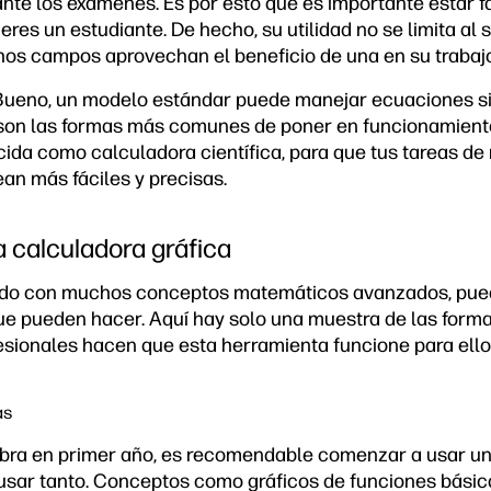
ante los exámenes. Es por esto que es importante estar f
 eres un estudiante. De hecho, su utilidad no se limita al 
os campos aprovechan el beneficio de una en su trabajo 
ueno, un modelo estándar puede manejar ecuaciones si
 son las formas más comunes de poner en funcionamient
cida como calculadora científica, para que tus tareas d
an más fáciles y precisas.
 calculadora gráfica
zado con muchos conceptos matemáticos avanzados, puede
e pueden hacer. Aquí hay solo una muestra de las forma
fesionales hacen que esta herramienta funcione para ello
as
bra en primer año, es recomendable comenzar a usar una
usar tanto. Conceptos como gráficos de funciones básica