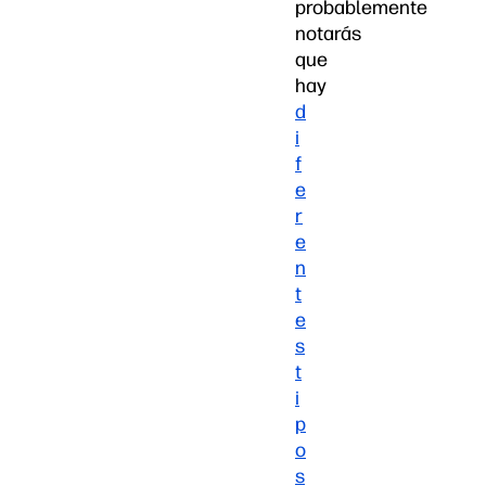
probablemente
notarás
que
hay
d
i
f
e
r
e
n
t
e
s
t
i
p
o
s