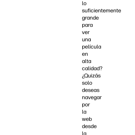
lo
suficientemente
grande
para
ver
una
película
en
alta
calidad?
¿Quizás
solo
deseas
navegar
por
la
web
desde
la