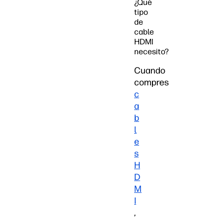
¿Qué
tipo
de
cable
HDMI
necesito?
Cuando
compres
c
a
b
l
e
s
H
D
M
I
,