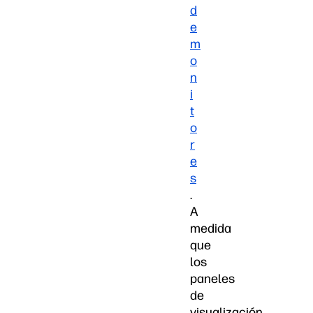
d
e
m
o
n
i
t
o
r
e
s
.
A
medida
que
los
paneles
de
visualización