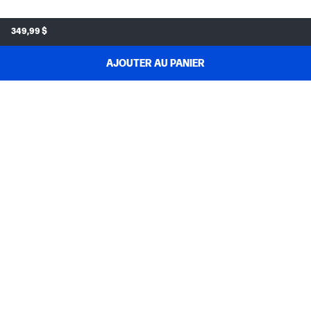
349,99 $
AJOUTER AU PANIER
MAGASINEZ & ÉCONOMISEZ
SOUTIEN AUX COMMANDES
À PROPOS DE HP
MON COMPTE
PROGRAMMES & NOUVELLES