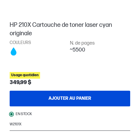
HP 210X Cartouche de toner laser cyan
originale
COULEURS
N. de pages
~5500
Usage quotidien
349,99 $
AJOUTER AU PANIER
EN STOCK
W2101X