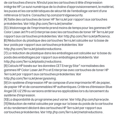
de cartouches d’encre. N’inclut pas les cartouches à tête d’impression
intégrée HP. Le suivi numérique de la chaîne d’approvisionnement, le matériel,
les puces et les caractéristiques de sécurité de l’emballage varient d’une
référence à l’autre. Consultez hp.com/cartridgesecurity.
[4] Taille des cartouches de toner HP TerraJet par rapport aux cartouches
précédentes. Voir http://hp.com/TerraJet/smaller .
[5] L’étalonnage de l’imprimante prend moins de temps pour les gammes HP
Color LaserJet Pro et Enterprise avec les cartouches de toner HP TerraJet par
rapport aux cartouches précédentes. Voir http://hp.com/TerraJet/efficiency .
[6] Réduction du plastique des cartouches TerraJet calculée sur la base de
leur poids par rapport aux cartouches précédentes. Voir
http://hp.com/TerraJet/plasticreductions .
[7] La réduction de plastique dans les emballages est calculée sur la base du
poids des emballages par rapport aux emballages précédents. Voir
http://hp.com/TerraJetplastic/reductions .
[8] Calculs HP basés sur les données CET Energy Star® normalisées des
gammes HP Color LaserJet Pro et Enterprise avec cartouches de toner HP
TerraJet par rapport aux cartouches précédentes. Voir
http://hp.com/TerraJet/energysaving .
[9] Un système d’impression HP se compose d’une imprimante HP, de papier,
de papier HP et de consommables HP authentiques. Critères d’émission Blue
Angel DE-UZ 219 ou versions antérieures applicables lors du lancement du
système d’impression.
[10] La disponibilité du programme peut varier. Voir http://hp.com/hprecycle .
[11] Réduction de métal calculée par page sur la base du poids de la cartouche
et du rendement déclaré des cartouches HP TerraJet par rapport aux
cartouches précédentes. Voir http://hp.com/TerraJet/metalreductions .