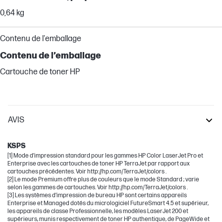
0,64 kg
Contenu de l'emballage
Contenu de l’emballage
Cartouche de toner HP
AVIS
LaserJet Pro
KSPS
[1] Mode d’impression standard pour les gammes HP Color LaserJet Pro et
Enterprise avec les cartouches de toner HP TerraJet par rapport aux
cartouches précédentes. Voir http://hp.com/TerraJet/colors .
[2] Le mode Premium offre plus de couleurs que le mode Standard ; varie
selon les gammes de cartouches. Voir http://hp.com/TerraJet/colors .
[3] Les systèmes d’impression de bureau HP sont certains appareils
Enterprise et Managed dotés du micrologiciel FutureSmart 4.5 et supérieur,
les appareils de classe Professionnelle, les modèles LaserJet 200 et
supérieurs, munis respectivement de toner HP authentique, de PageWide et