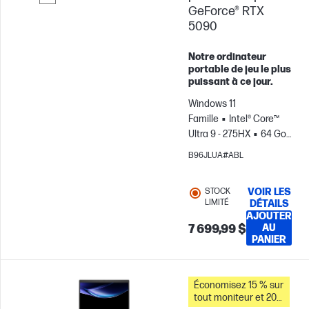
GeForce® RTX
Passer pour comparer
5090
Notre ordinateur
portable de jeu le plus
puissant à ce jour.
Windows 11
Famille
Intel® Core™
Ultra 9 - 275HX
64 Go
RAM
2 To Disque
B96JLUA#ABL
SSD
16" WQXGA
OLED, 240Hz, 0.2MS
STOCK
VOIR LES
Temps de
LIMITÉ
DÉTAILS
réponse
NVIDIA®
AJOUTER
GeForce RTX™ 5090 (24
7 699,99 $
AU
PANIER
Go)
Économisez 15 % sur
tout moniteur et 20