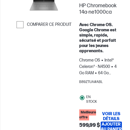
% sur les
HP Chromebook
accessoires pour PC
lorsque vous
14a-ne1000ca
achetez ce PC.
COMPARER CE PRODUIT
Avec Chrome OS.
Google Chrome est
Passer pour comparer
simple, rapide,
sécurisé et parfait
pour les jeunes
apprenants.
Chrome OS
Intel®
Celeron® - N4500
4
Go RAM
64 Go
eMMC
14" HD
Carte
B89ZTUA#ABL
graphique Intel® UHD
EN
STOCK
Meilleure
VOIR LES
offre
DÉTAILS
AJOUTER
599,99 $
AU PANIER