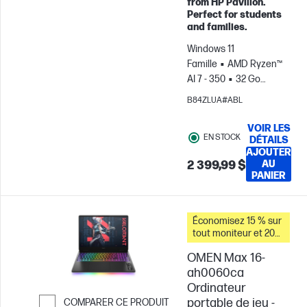
from HP Pavilion.
Perfect for students
and families.
Windows 11
Famille
AMD Ryzen™
AI 7 - 350
32 Go
RAM
1 To Disque
B84ZLUA#ABL
SSD
16" 2K OLED, , 1MS
Temps de
VOIR LES
EN STOCK
réponse
Carte
DÉTAILS
AJOUTER
graphique AMD
2 399,99 $
AU
Radeon™ 860M
PANIER
Économisez 15 % sur
tout moniteur et 20
% sur les accessoires
OMEN Max 16-
pour PC lorsque vous
achetez ce PC.
ah0060ca
Ordinateur
portable de jeu -
COMPARER CE PRODUIT