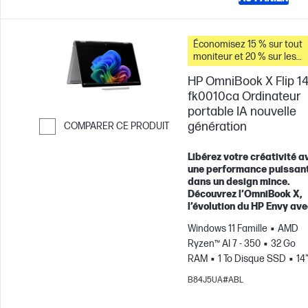
Économisez 15 % sur tout
moniteur et 20 % sur les
accessoires pour PC lorsq
HP OmniBook X Flip 14
vous achetez ce PC.
fk0010ca Ordinateur
portable IA nouvelle
génération
COMPARER CE PRODUIT
Passer pour comparer
Libérez votre créativité a
une performance puissan
dans un design mince.
Découvrez l’OmniBook X,
l’évolution du HP Envy ave
Windows 11 Famille
AMD
Ryzen™ AI 7 - 350
32 Go
RAM
1 To Disque SSD
14
OLED Écran tactile, 120Hz, 0
B84J5UA#ABL
Temps de réponse
Carte
graphique AMD Radeon™ 8