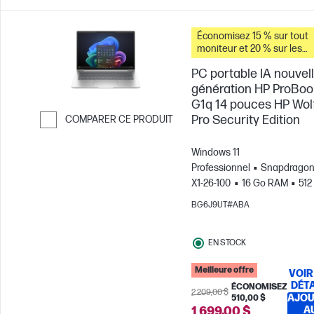
Économisez 15 % sur tout
moniteur et 20 % sur les
accessoires pour PC lorsq
PC portable IA nouvel
vous achetez ce PC.
génération HP ProBoo
G1q 14 pouces HP Wol
Pro Security Edition
COMPARER CE PRODUIT
Passer pour comparer
Windows 11
Professionnel
Snapdragon®
X1-26-100
16 Go RAM
512
Disque SSD
14"
BG6J9UT#ABA
WUXGA
Carte graphique
Qualcomm® Adreno™
EN STOCK
Meilleure offre
VOIR
DÉTA
ÉCONOMISEZ
2 209,00 $
AJOU
510,00 $
1 699,00 $
A