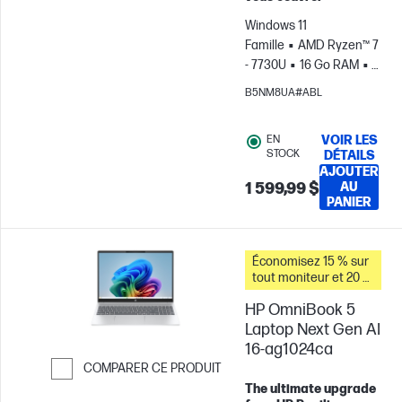
Windows 11
Famille
AMD Ryzen™ 7
- 7730U
16 Go RAM
1
To Disque SSD
15.6"
B5NM8UA#ABL
FHD
Carte graphique
AMD Radeon™
EN
VOIR LES
STOCK
DÉTAILS
AJOUTER
1 599,99 $
AU
PANIER
Économisez 15 % sur
tout moniteur et 20 %
sur les accessoires
HP OmniBook 5
pour PC lorsque vous
achetez ce PC.
Laptop Next Gen AI
16-ag1024ca
COMPARER CE PRODUIT
The ultimate upgrade
Passer pour comparer