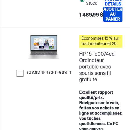
réponse
Carte
STOCK
DÉTAILS
graphique Qualcomm®
AJOUTER
Adreno™
1 489,99 $
AU
PANIER
Économisez 15 % sur
tout moniteur et 20
% sur les accessoires
HP 15-fc0074ca
pour PC lorsque vous
achetez ce PC.
Ordinateur
portable avec
souris sans fil
COMPARER CE PRODUIT
gratuite
Passer pour comparer
Excellent rapport
qualité/prix.
Naviguez sur le web,
faites vos achats en
ligne et accomplissez
vos tâches
quotidiennes. Ce PC
vous couvre.