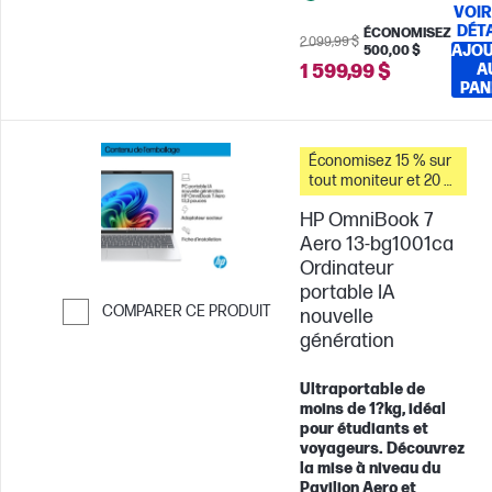
VOIR
DÉT
ÉCONOMISEZ
2 099,99 $
AJO
500,00 $
1 599,99 $
A
PAN
Économisez 15 % sur
tout moniteur et 20 %
sur les accessoires
HP OmniBook 7
pour PC lorsque vous
achetez ce PC.
Aero 13-bg1001ca
Ordinateur
portable IA
COMPARER CE PRODUIT
nouvelle
génération
Passer pour comparer
Ultraportable de
moins de 1?kg, idéal
pour étudiants et
voyageurs. Découvrez
la mise à niveau du
Pavilion Aero et