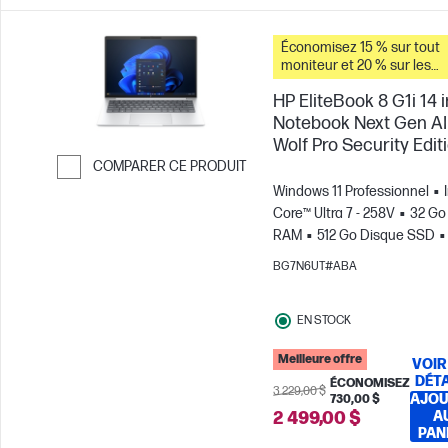
Économisez 15 % sur tout
moniteur et 20 % sur les
accessoires pour PC lorsq
HP EliteBook 8 G1i 14 
vous achetez ce PC.
Notebook Next Gen AI
Wolf Pro Security Edit
COMPARER CE PRODUIT
Windows 11 Professionnel
Passer pour comparer
Core™ Ultra 7 - 258V
32 Go
RAM
512 Go Disque SSD
WUXGA Écran tactile
Cart
BG7N6UT#ABA
graphique Intel® Arc™
EN STOCK
Meilleure offre
VOIR
DÉTA
ÉCONOMISEZ
3 229,00 $
AJOU
730,00 $
2 499,00 $
A
PAN