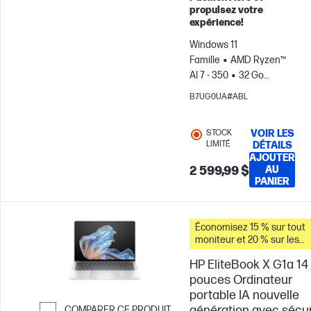
propulsez votre
expérience!
Windows 11
Famille
AMD Ryzen™
AI 7 - 350
32 Go
RAM
1 To Disque
B7UG0UA#ABL
SSD
13.3"
WQXGA
Carte
STOCK
VOIR LES
graphique AMD
LIMITÉ
DÉTAILS
Radeon™ 860M
AJOUTER
2 599,99 $
AU
PANIER
Économisez 15 % sur tout
moniteur et 20 % sur les
accessoires pour PC lorsq
HP EliteBook X G1a 14
vous achetez ce PC.
pouces Ordinateur
portable IA nouvelle
génération avec sécur
COMPARER CE PRODUIT