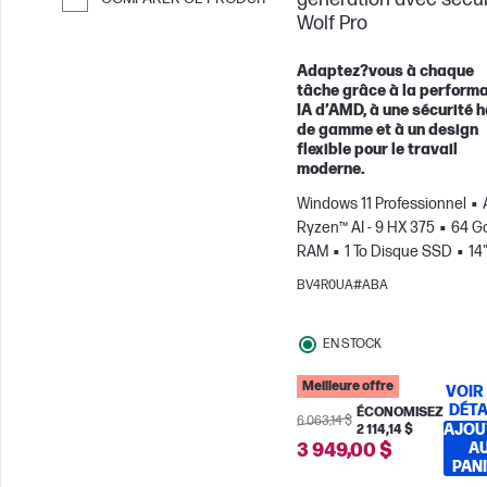
Wolf Pro
Passer pour comparer
Adaptez?vous à chaque
tâche grâce à la perform
IA d’AMD, à une sécurité 
de gamme et à un design
flexible pour le travail
moderne.
Windows 11 Professionnel
Ryzen™ AI - 9 HX 375
64 G
RAM
1 To Disque SSD
14
2.8K OLED Écran tactile
Ca
BV4R0UA#ABA
graphique AMD Radeon™ 8
EN STOCK
Meilleure offre
VOIR
DÉTA
ÉCONOMISEZ
6 063,14 $
AJOU
2 114,14 $
3 949,00 $
A
PAN