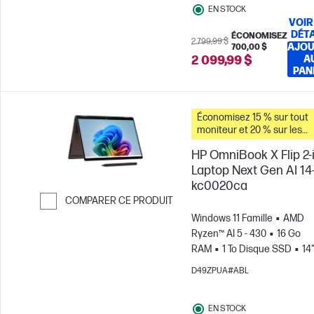
EN STOCK
VOIR
DÉTA
ÉCONOMISEZ
2 799,99 $
AJOU
700,00 $
2 099,99 $
A
PAN
Économisez 15 % sur tout
moniteur et 20 % sur les
accessoires pour PC lorsq
HP OmniBook X Flip 2-i
vous achetez ce PC.
Laptop Next Gen AI 14
kc0020ca
COMPARER CE PRODUIT
Windows 11 Famille
AMD
Passer pour comparer
Ryzen™ AI 5 - 430
16 Go
RAM
1 To Disque SSD
14
OLED Écran tactile, , 0.2MS
D49ZPUA#ABL
Temps de réponse
Carte
graphique AMD Radeon™ 8
EN STOCK