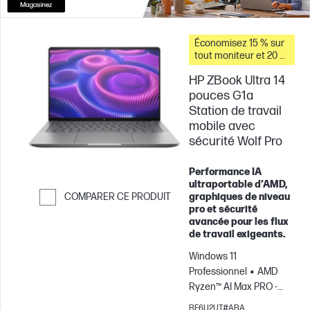
Économisez 15 % sur
tout moniteur et 20 %
sur les accessoires
HP ZBook Ultra 14
pour PC lorsque vous
achetez ce PC.
pouces G1a
Station de travail
mobile avec
sécurité Wolf Pro
Performance IA
ultraportable d’AMD,
graphiques de niveau
COMPARER CE PRODUIT
pro et sécurité
Passer pour comparer
avancée pour les flux
de travail exigeants.
Windows 11
Professionnel
AMD
Ryzen™ AI Max PRO -
390
64 Go RAM
2 To
BF6U2UT#ABA