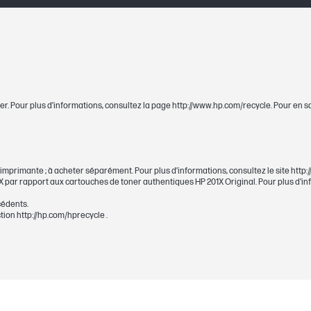
varie considérablement en fonction du cont
facteurs. Pour en savoir plus, consultez le s
http://www.hp.com/go/learnaboutsupplies.
1 noire (env.1 400 pages)
er. Pour plus d’informations, consultez la page http://www.hp.com/recycle. Pour en s
~1 400 pages
e
Black
l’imprimante ; à acheter séparément. Pour plus d’informations, consultez le site htt
 par rapport aux cartouches de toner authentiques HP 201X Original. Pour plus d'inf
cédents.
tion http://hp.com/hprecycle .
363 x 96 x 111 mm
363 x 96 x 111 mm