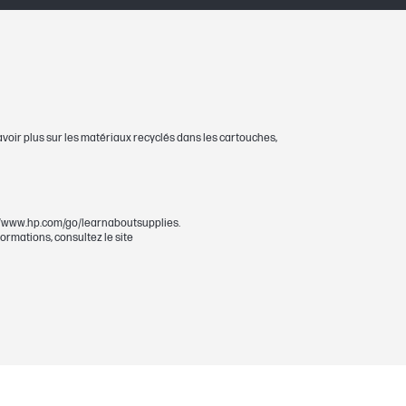
enu des pages imprimées et d'autres
ite Web
avoir plus sur les matériaux recyclés dans les cartouches,
p://www.hp.com/go/learnaboutsupplies.
ormations, consultez le site