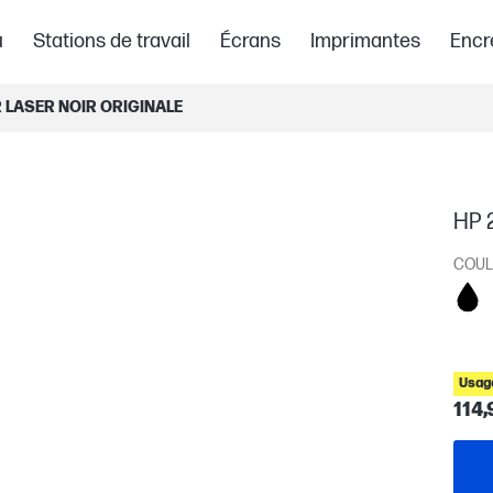
u
Stations de travail
Écrans
Imprimantes
Encr
 LASER NOIR ORIGINALE
HP 2
COUL
Usage
114,