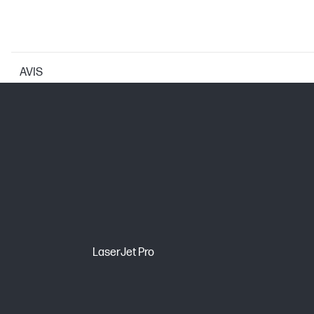
AVIS
CARACTÉRISTIQUES DE L'IMPRIMANTE
Technologies de résolution d'impressi
Technologie d'impression
CARTOUCHES ET TÊTES D'IMPRESSION
Cartouche d’impression/Bouteille, Cou
LaserJet Pro
Possibilité de sélection
Note pour le rendement en nombre de