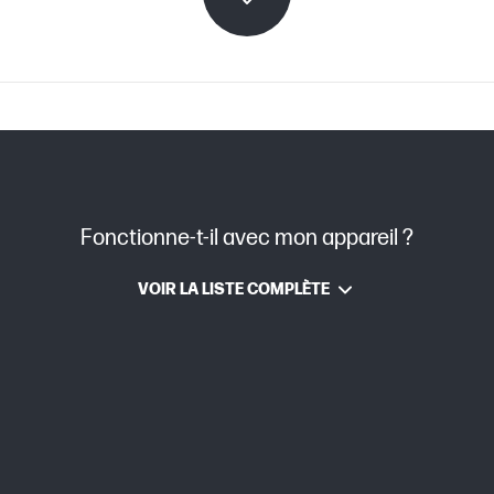
on
JetIntelligence
Laser
Fonctionne-t-il avec mon appareil ?
VOIR LA LISTE COMPLÈTE
leur(s)
Noir
202A
 pages
Rendement moyen approximatif basé sur la n