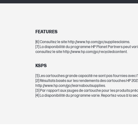
Nombre total de pages (noir)
FEATURES
[6] Consultez le site http://www.hp.com/go/suppliesclaims.
Nombre total de pages (noir et blanc)
[7] La disponibilité du programme HP Planet Partners peut vari
consultez le site http://www.hp.com/go/recycledcontent.
Imprimante de codes barres graphiqu
KSPS
couleur à bulles
[1] Les cartouches grande capacité ne sont pas fournies avec 
[2] Résultats basés sur les rendements des cartouches HP 202X
http://www.hp.com/go/learnaboutsupplies.
DIMENSIONS
[3] Par rapport aux jauges de cartouche pour les produits pré
[4] La disponibilité du programme varie. Reportez-vous à la sec
Dimensions minimales (L x P x H)
Dimensions de l'emballage (L x P x H)