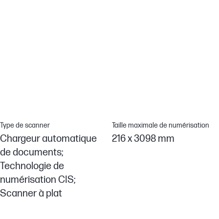
Design durable
Conception durable contenant plus de 22 % de plastique recyclé
Pas d’attente - Instantané
La technologie Instant-on permet de commencer la
numérisation rapidement[2]
Type de scanner
Taille maximale de numérisation
Chargeur automatique
216 x 3098 mm
de documents;
Technologie de
numérisation CIS;
Scanner à plat