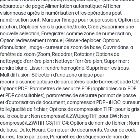
séparateur de page; Alimentation automatique; Afficher
visionneuse après la numérisation et les opérations post-
numérisation sont : Marquer l’image pour suppression, Option de
rotation, Déplacer vers la gauche/droite, Créer/Supprimer une
nouvelle sélection, Enregistrer comme zone de numérisation,
Option redressement manuel, Glisser-déplacer, Options
d’annulation, Image - curseur de zoom de base, Ouvrir dans la
fenêtre de zoom (Zoom, Recadrer, Rotation); Options de
nettoyage d’arrière-plan : Nettoyer l’arrière-plan, Supprimer :
rendre blanc, Lisser : rendre homogène, Supprimer les trous,
Multidiffusion; Sélection d’une zone unique pour
reconnaissance optique de caractères, code-barres et code QR;
Options PDF : Paramètres de sécurité PDF (applicables aux PDF
et PDF consultables), paramètres de sécurité par mot de passe
et d’autorisation de document, compression PDF – iHQC, curseur
taille/qualité de fichier; Options de compression TIFF : pour le gris
ou la couleur : Non compressé/LZW/Jpeg-Tiff, pour BW : Non
compressé/LZW/Tiff G3/Tiff G4; Options de nom de fichier : Nom
de base, Date, Heure, Compteur de documents, Valeur de code-
barres, Texte par zone, Paramètres de séquence de nom de