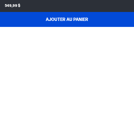
549,99 $
AJOUTER AU PANIER
MAGASINEZ & ÉCONOMISEZ
SOUTIEN AUX COMMANDES
À PROPOS DE HP
MON COMPTE
PROGRAMMES & NOUVELLES