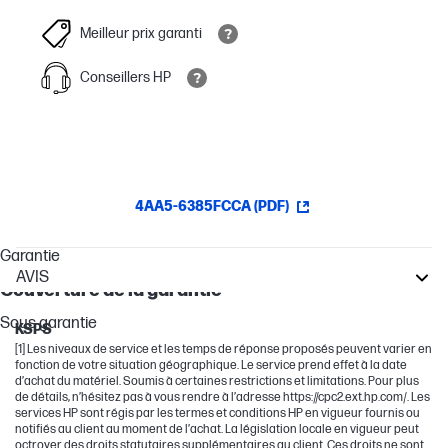
Meilleur prix garanti
Conseillers HP
4AA5-6385FCCA (PDF)
Garantie
AVIS
Couverture de la garantie
DesignJet
Sous garantie
KSPS
[1] Les niveaux de service et les temps de réponse proposés peuvent varier en
fonction de votre situation géographique. Le service prend effet à la date
d’achat du matériel. Soumis à certaines restrictions et limitations. Pour plus
de détails, n’hésitez pas à vous rendre à l’adresse https://cpc2.ext.hp.com/. Les
services HP sont régis par les termes et conditions HP en vigueur fournis ou
notifiés au client au moment de l’achat. La législation locale en vigueur peut
octroyer des droits statutaires supplémentaires au client. Ces droits ne sont