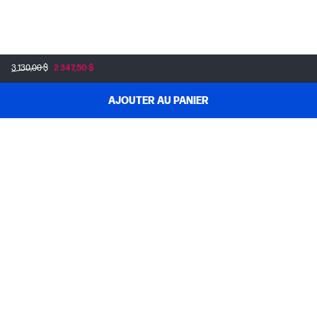
3 130,00 $
2 347,50 $
AJOUTER AU PANIER
MAGASINEZ & ÉCONOMISEZ
SOUTIEN AUX COMMANDES
À PROPOS DE HP
MON COMPTE