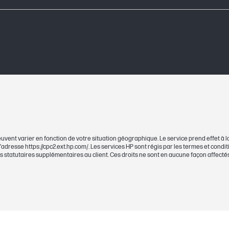
uvent varier en fonction de votre situation géographique. Le service prend effet à la
 l’adresse https://cpc2.ext.hp.com/. Les services HP sont régis par les termes et cond
its statutaires supplémentaires au client. Ces droits ne sont en aucune façon affectés