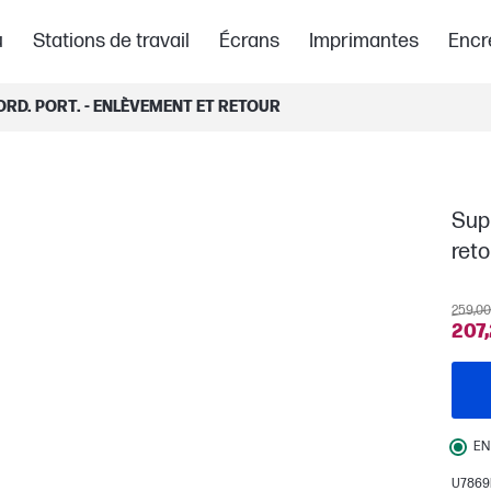
u
Stations de travail
Écrans
Imprimantes
Encr
ORD. PORT. - ENLÈVEMENT ET RETOUR
Supp
reto
259,00
207,
EN
U7869