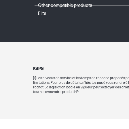
Other compatible products
Elite
KSPS
[1] Les niveaux de service et les temps de réponse proposés pe
limitations. Pour plus de détails, n’hésitez pas à vous rendre à
l’achat. La législation locale en vigueur peut octroyer des dro
fournie avec votre produit HP.