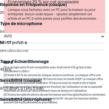
Économisez 20 % sur cet accessoire
Réponse en fréquence (casque)
Lorsque vous l’achetez avec un PC pour la maison ou pour
20 Hz à 20 kHz
entreprise. Aucun code requis — ajoutez simplement cet
article et un PC à votre panier pour profiter des économies.
Type de microphone
Intégré
AVIS
Motif polaire
Victus by HP
OMEN Transcend
omnidirectionnel
OMEN
Taux d’échantillonnage
KSPS
[1] Le dongle sans fil est compatible avec Android et iOS grâce à des
48 kHz
connecteurs USB-C.
[2] Testé à 50 % du volume du casque, lecture continue. Le casque offre une
autonomie pouvant atteindre 110 heures avec le mode A2DP. Le casque offre
Sensibilité (casque)
une autonomie pouvant atteindre 72 heures avec le mode à ultra faible
latence. L’autonomie réelle varie en fonction de l’utilisation et de la capacité
97±3 dBSPL à 1 kHz (1 mW)
maximale et diminue naturellement avec le temps et l’utilisation.
[3] Toutes les spécifications de performance sont les spécifications nominales
fournies par les fabricants de composants HP ; les performances réelles
Sensibilité (microphone)
peuvent être plus élevées ou plus faibles.
-13,4 dBFS à 1 kHz