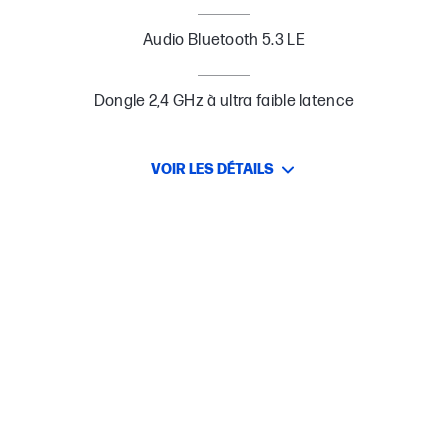
Audio Bluetooth 5.3 LE
Dongle 2,4 GHz à ultra faible latence
VOIR LES DÉTAILS
Son signé HyperX
Une batterie qui tient la journée
Dongle 2,4 GHz à ultra faible latence
Le confort HyperX permanent