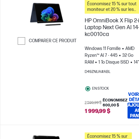
Économisez 15 % sur tout
moniteur et 20 % sur les
accessoires pour PC lorsq
HP OmniBook X Flip 2-i
vous achetez ce PC.
Laptop Next Gen AI 14
kc0010ca
COMPARER CE PRODUIT
Windows 11 Famille
AMD
Passer pour comparer
Ryzen™ AI 7 - 445
32 Go
RAM
1 To Disque SSD
14
Écran tactile, , 0.2MS Temps 
D49ZNUA#ABL
réponse
Carte graphique
Radeon™ 840M
EN STOCK
VOIR
DÉT
ÉCONOMISEZ
2 599,99 $
AJO
600,00 $
1 999,99 $
A
PAN
Économisez 15 % sur