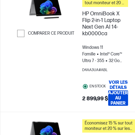
tout moniteur et 20 %
sur les accessoires
HP OmniBook X
pour PC lorsque vous
achetez ce PC.
Flip 2-in-1 Laptop
Next Gen AI 14-
kb0000ca
COMPARER CE PRODUIT
Passer pour comparer
Windows 11
Famille
Intel® Core™
Ultra 7 - 355
32 Go
RAM
1 To Disque
D4AA3UA#ABL
SSD
14" 2K OLED
Écran tactile, , 0.2MS
VOIR LES
EN STOCK
Temps de
DÉTAILS
AJOUTER
réponse
Carte
2 899,99 $
AU
graphique Intel®
PANIER
Économisez 15 % sur tout
moniteur et 20 % sur les
accessoires pour PC lorsq