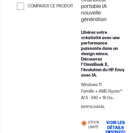
portable IA
COMPARER CE PRODUIT
nouvelle
Passer pour comparer
génération
Libérez votre
créativité avec une
performance
puissante dans un
design mince.
Découvrez
l’OmniBook X,
l’évolution du HP Envy
avec IA.
Windows 11
Famille
AMD Ryzen™
AI 5 - 340
16 Go
RAM
512 Go Disque
B84FXUA#ABL
SSD
14" 2K Écran
tactile
Carte
STOCK
VOIR LES
graphique AMD
LIMITÉ
DÉTAILS
Radeon™ 840M