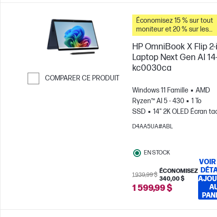
Économisez 15 % sur tout
moniteur et 20 % sur les
accessoires pour PC lorsq
HP OmniBook X Flip 2-i
vous achetez ce PC.
Laptop Next Gen AI 14
kc0030ca
COMPARER CE PRODUIT
Windows 11 Famille
AMD
Passer pour comparer
Ryzen™ AI 5 - 430
1 To
SSD
14" 2K OLED Écran tact
, 0.2MS Temps de
D4AA5UA#ABL
réponse
Carte graphique
Radeon™ 840M
EN STOCK
VOIR
DÉTA
ÉCONOMISEZ
1 939,99 $
AJOU
340,00 $
1 599,99 $
A
PAN