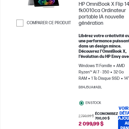
HP OmniBook X Flip 14
vous achetez ce PC.
fk0010ca Ordinateur
portable IA nouvelle
génération
COMPARER CE PRODUIT
Passer pour comparer
Libérez votre créativité a
une performance puissan
dans un design mince.
Découvrez l’OmniBook X,
l’évolution du HP Envy ave
Windows 11 Famille
AMD
Ryzen™ AI 7 - 350
32 Go
RAM
1 To Disque SSD
14
OLED Écran tactile, 120Hz, 0
B84J5UA#ABL
Temps de réponse
Carte
graphique AMD Radeon™ 8
EN STOCK
VOIR
DÉTA
ÉCONOMISEZ
2 799,99 $
AJOU
700,00 $
2 099,99 $
A
PAN