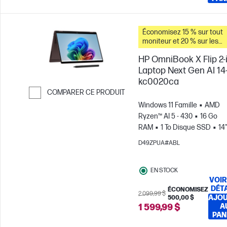
Économisez 15 % sur tout
moniteur et 20 % sur les
accessoires pour PC lorsq
HP OmniBook X Flip 2-i
vous achetez ce PC.
Laptop Next Gen AI 14
kc0020ca
COMPARER CE PRODUIT
Windows 11 Famille
AMD
Passer pour comparer
Ryzen™ AI 5 - 430
16 Go
RAM
1 To Disque SSD
14
OLED Écran tactile, , 0.2MS
D49ZPUA#ABL
Temps de réponse
Carte
graphique AMD Radeon™ 8
EN STOCK
VOIR
DÉT
ÉCONOMISEZ
2 099,99 $
AJO
500,00 $
1 599,99 $
A
PAN