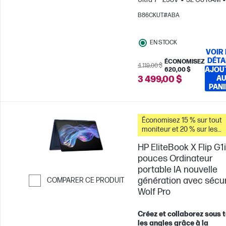
To Disque SSD
14" WUXGA
B86CKUT#ABA
Écran tactile
Carte graphi
Intel® Arc™
EN STOCK
VOIR 
DÉTA
ÉCONOMISEZ
4 119,00 $
AJOU
620,00 $
3 499,00 $
A
PANI
Économisez 15 % sur tout
moniteur et 20 % sur les
accessoires pour PC lorsq
HP EliteBook X Flip G1i
vous achetez ce PC.
pouces Ordinateur
portable IA nouvelle
génération avec sécur
COMPARER CE PRODUIT
Wolf Pro
Passer pour comparer
Créez et collaborez sous 
les angles grâce à la