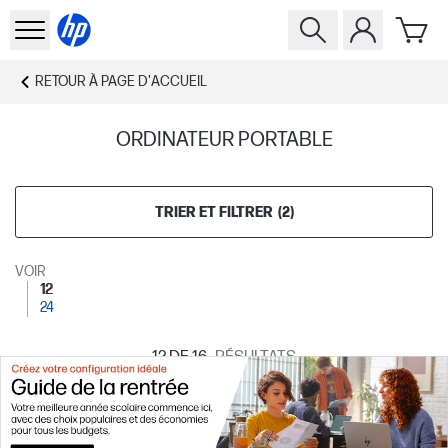
RETOUR À
PAGE D'ACCUEIL
ORDINATEUR PORTABLE
TRIER ET FILTRER
(
2
)
VOIR
12
24
12
DE 16
RÉSULTATS