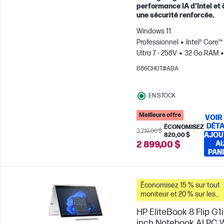
performance IA d’Intel et 
une sécurité renforcée.
Windows 11
Professionnel
Intel® Core™
Ultra 7 - 258V
32 Go RAM
Go Disque SSD
14" WUXG
B86CHUT#ABA
Écran tactile
Carte graphi
Intel® Arc™
EN STOCK
Meilleure offre
VOIR
DÉTA
ÉCONOMISEZ
3 719,00 $
AJOU
820,00 $
2 899,00 $
A
PAN
Économisez 15 % sur tout
moniteur et 20 % sur les
accessoires pour PC lorsq
HP EliteBook 8 Flip G1i
vous achetez ce PC.
inch Notebook AI PC 