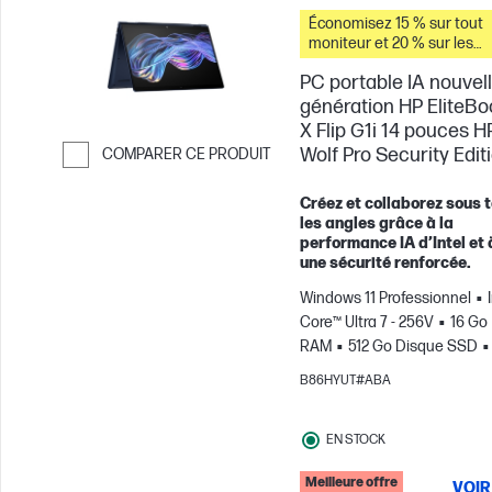
Économisez 15 % sur tout
moniteur et 20 % sur les
accessoires pour PC lorsq
PC portable IA nouvel
vous achetez ce PC.
génération HP EliteBo
X Flip G1i 14 pouces H
Wolf Pro Security Edit
COMPARER CE PRODUIT
Passer pour comparer
Créez et collaborez sous 
les angles grâce à la
performance IA d’Intel et 
une sécurité renforcée.
Windows 11 Professionnel
Core™ Ultra 7 - 256V
16 Go
RAM
512 Go Disque SSD
WUXGA Écran tactile
Cart
B86HYUT#ABA
graphique Intel® Arc™
EN STOCK
Meilleure offre
VOIR