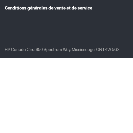
Conditions générales de vente et de service
HP Canada Cie, 5150 Spectrum Way, Mississauga, ON L4W 5G2
Les prix promotionnels, y compris les codes de rabais, ne peuvent
être jumelés à aucune autre offre ou réduction, sauf indication
contraire. La disponibilité des rabais peut être limitée.
Toutes les fonctionnalités ne sont pas offertes dans toutes les
éditions ou versions de Windows. Une mise à niveau du système
peut être requise.
Toutes les fonctionnalités ne sont pas offertes dans toutes les
éditions ou versions de Windows. Un matériel, des pilotes ou des
logiciels mis à niveau et/ou achetés séparément peuvent être
requis pour profiter pleinement des fonctionnalités de Windows.