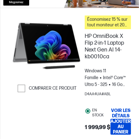
Économisez 15 % sur
tout moniteur et 20
% sur les accessoires
HP OmniBook X
pour PC lorsque vous
achetez ce PC.
Flip 2-in-1 Laptop
Next Gen AI 14-
kb0010ca
Windows 11
Famille
Intel® Core™
Ultra 5 - 325
16 Go
COMPARER CE PRODUIT
RAM
512 Go Disque
D4AA4UA#ABL
Passer pour comparer
SSD
14" 2K OLED
Écran tactile, , 0.2MS
EN
VOIR LES
Temps de
STOCK
DÉTAILS
réponse
Carte
AJOUTER
graphique Intel®
1 999,99 $
AU
PANIER