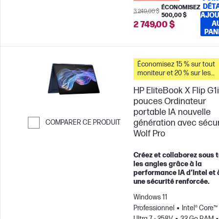
DÉTA
ÉCONOMISEZ
3 249,00 $
AJOU
500,00 $
2 749,00 $
A
PAN
Économisez 15 % sur tout
moniteur et 20 % sur les
accessoires pour PC lorsq
HP EliteBook X Flip G1i
vous achetez ce PC.
pouces Ordinateur
portable IA nouvelle
génération avec sécur
COMPARER CE PRODUIT
Wolf Pro
Passer pour comparer
Créez et collaborez sous 
les angles grâce à la
performance IA d’Intel et 
une sécurité renforcée.
Windows 11
Professionnel
Intel® Core™
Ultra 7 - 258V
32 Go RAM