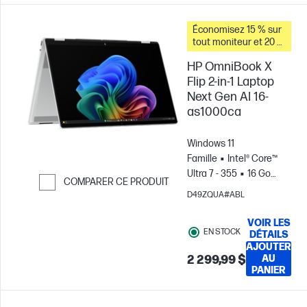
Économisez 15 % sur
tout moniteur et 20 %
sur les accessoires
HP OmniBook X
pour PC lorsque vous
achetez ce PC.
Flip 2-in-1 Laptop
Next Gen AI 16-
as1000ca
Windows 11
Famille
Intel® Core™
Ultra 7 - 355
16 Go
COMPARER CE PRODUIT
RAM
1 To Disque
D49ZQUA#ABL
Passer pour comparer
SSD
16" 2K OLED
Écran tactile, , 0.2MS
VOIR LES
EN STOCK
Temps de
DÉTAILS
AJOUTER
réponse
Carte
2 299,99 $
AU
graphique Intel®
PANIER