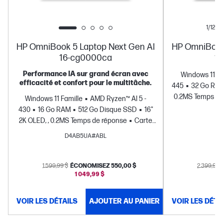
1/12
HP OmniBook 5 Laptop Next Gen AI
HP OmniBook
16-cg0000ca
1
Performance IA sur grand écran avec
Windows 11 Fa
efficacité et confort pour le multitâche.
445
32 Go RA
0.2MS Temps de
Windows 11 Famille
AMD Ryzen™ AI 5 -
AMD
430
16 Go RAM
512 Go Disque SSD
16"
2K OLED, , 0.2MS Temps de réponse
Carte
graphique AMD Radeon™ 840M
D4AB5UA#ABL
1 599,99 $
ÉCONOMISEZ 550,00 $
2 399,99 
1 049,99 $
VOIR LES DÉTAILS
AJOUTER AU PANIER
VOIR LES DÉTA