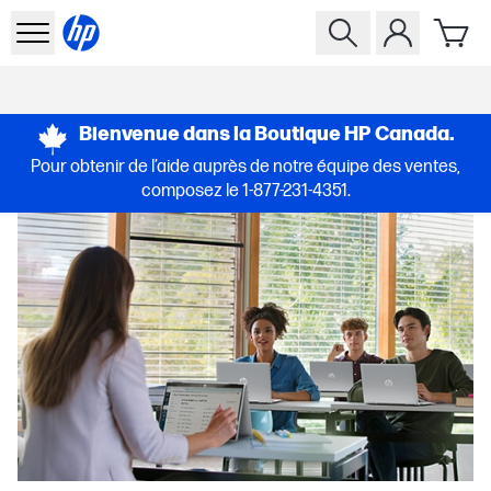
Bienvenue dans la Boutique HP Canada.
Pour obtenir de l’aide auprès de notre équipe des ventes,
composez le
1‑877‑231‑4351
.