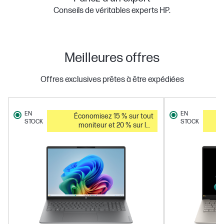
Conseils de véritables experts HP.
Meilleures offres
Offres exclusives prêtes à être expédiées
EN
EN
Économisez 15 % sur tout
STOCK
STOCK
moniteur et 20 % sur les
accessoires pour PC lorsque
vous achetez ce PC.