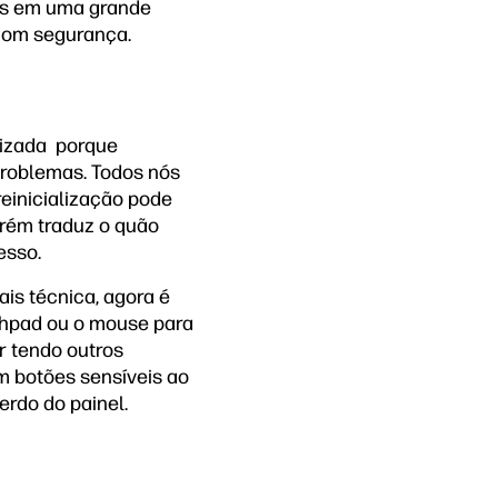
éis em uma grande
 com segurança.
lizada porque
problemas. Todos nós
einicialização pode
porém traduz o quão
esso.
is técnica, agora é
chpad ou o mouse para
r tendo outros
m botões sensíveis ao
erdo do painel.