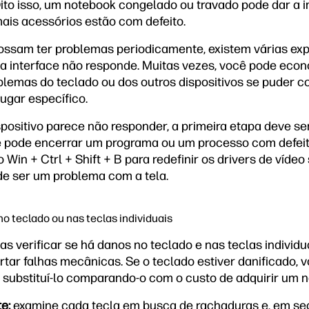
Dito isso, um notebook congelado ou travado pode dar a 
ais acessórios estão com defeito.
ossam ter problemas periodicamente, existem várias exp
a a interface não responde. Muitas vezes, você pode ec
lemas do teclado ou dos outros dispositivos se puder c
ugar específico.
positivo parece não responder, a primeira etapa deve ser
cê pode encerrar um programa ou um processo com defe
Win + Ctrl + Shift + B para redefinir os drivers de víde
de ser um problema com a tela.
no teclado ou nas teclas individuais
as verificar se há danos no teclado e nas teclas indivi
tar falhas mecânicas. Se o teclado estiver danificado, v
 substituí-lo comparando-o com o custo de adquirir um 
e:
examine cada tecla em busca de rachaduras e, em segu