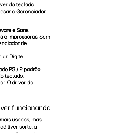
ver do teclado
essar o Gerenciador
ware e Sons
.
os e Impressoras
. Sem
enciador de
ar. Digite
ado PS / 2 padrão
.
o teclado.
or. O driver do
tiver funcionando
 mais usados, mas
ê tiver sorte, a