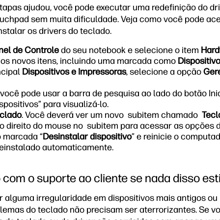
apas ajudou, você pode executar uma redefinição do dri
uchpad sem muita dificuldade. Veja como você pode ac
nstalar os drivers do teclado.
nel de Controle
do seu notebook e selecione o item
Hard
ios novos itens, incluindo uma marcada como
Dispositiv
ncipal
Dispositivos e Impressoras
, selecione a opção
Ger
você pode usar a barra de pesquisa ao lado do botão Inici
positivos” para visualizá-lo.
clado
. Você deverá ver um novo subitem chamado
Tecl
o direito do mouse no subitem para acessar as opções d
o marcada “
Desinstalar dispositivo
” e reinicie o computad
reinstalado automaticamente.
 com o suporte ao cliente se nada disso es
 alguma irregularidade em dispositivos mais antigos ou
emas do teclado não precisam ser aterrorizantes. Se voc