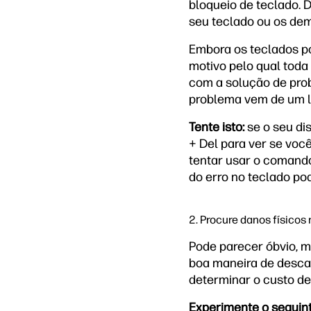
bloqueio de teclado. 
seu teclado ou os dem
Embora os teclados p
motivo pelo qual tod
com a solução de prob
problema vem de um l
Tente isto:
se o seu dis
+ Del para ver se vo
tentar usar o comando 
do erro no teclado po
2. Procure danos físicos 
Pode parecer óbvio, m
boa maneira de descar
determinar o custo de
Experimente o seguint