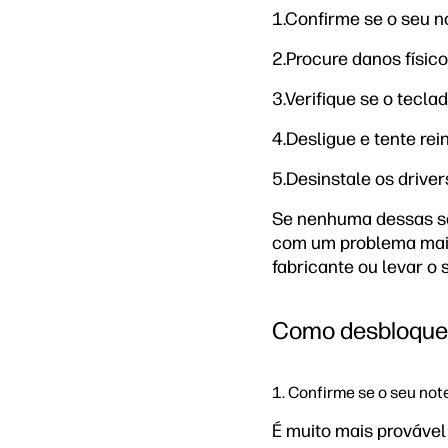
1.Confirme se o seu 
2.Procure danos físic
3.Verifique se o tecl
4.Desligue e tente re
5.Desinstale os drivers
Se nenhuma dessas so
com um problema maio
fabricante ou levar o
Como desbloquea
1. Confirme se o seu no
É muito mais prováve