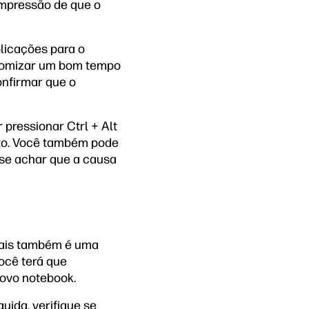
impressão de que o
licações para o
onomizar um bom tempo
onfirmar que o
 pressionar Ctrl + Alt
ito. Você também pode
o se achar que a causa
duais também é uma
ocê terá que
novo notebook.
ida, verifique se