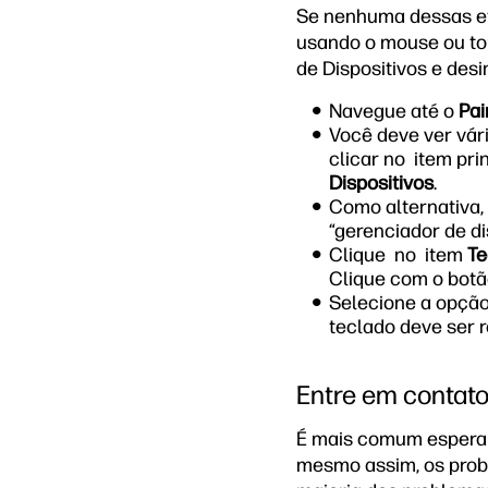
Se nenhuma dessas et
usando o mouse ou to
de Dispositivos e desi
Navegue até o
Pai
Você deve ver vár
clicar no item pri
Dispositivos
.
Como alternativa, 
“gerenciador de dis
Clique no item
Te
Clique com o botã
Selecione a opçã
teclado deve ser 
Entre em contato
É mais comum esperar
mesmo assim, os probl