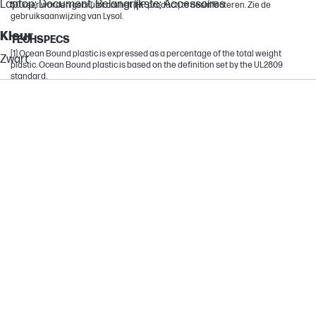
Laptop; Document; Belangrijkste; Accessoires
50 keer worden gebruikt om het (HP product) te desinfecteren. Zie de
gebruiksaanwijzing van Lysol.
Kleur
TECHSPECS
[1] Ocean Bound plastic is expressed as a percentage of the total weight
Zwart
plastic. Ocean Bound plastic is based on the definition set by the UL2809
standard.
Afmetingen
Afmetingen verpakking (b x d x h)
320 x 470 x 140 mm
Minimum afmetingen (b x d x h)
320 x 470 x 140 mm
Garantie
Fabrieksgarantie
Eén jaar garantie.