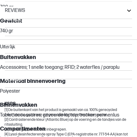
790 gr
REVIEWS
Pavilion
Gewicht
Chromebook
740 gr
Other compatible products
Victus by HP
Uiterlijk
Essential
Buitenvakken
Envy
Accessoires; 1 snelle toegang; RFID; 2 waterfles / paraplu
OMEN
Spectre
Materiaal binnenvoering
OMEN by HP
Polyester
ENVY
KSPS
Binnenvakken
[1] De buitenkant van het product is gemaakt van ca. 100% gerecycled
Tablet; accessoires; gevoerde laptop; tracker; pennenlus
zwerfplastic, gelijk aan vijf gerecyclede halveliterflesjes water.
[2] Contrasterende kleur (Atlantic Blue) op de voering en de tandjes van de
ritssluiting.
Compartimenten
[3] Trackingapparaat niet inbegrepen.
[4] Lysol desinfecterende spray Type C (EPA-registratie nr. 777-54-AA) kan tot