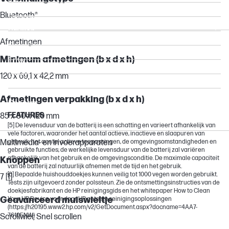
Elite
Bluetooth®
Dragonfly
Pavilion
Afmetingen
OmniBook Ultra
Minimum afmetingen (b x d x h)
Envy
ENVY
120 x 69,1 x 42,2 mm
ZHAN
Afmetingen verpakking (b x d x h)
Spectre
FEATURES
85 x 50 x 120 mm
[5] De levensduur van de batterij is een schatting en varieert afhankelijk van
vele factoren, waaronder het aantal actieve, inactieve en slaapuren van
Multimedia- en invoerapparaten
gebruik, het aantal actieve toepassingen, de omgevingsomstandigheden en
gebruikte functies; de werkelijke levensduur van de batterij zal variëren
afhankelijk van het gebruik en de omgevingsconditie. De maximale capaciteit
Knoppen
van de batterij zal natuurlijk afnemen met de tijd en het gebruik.
[6] Bepaalde huishouddoekjes kunnen veilig tot 1000 vegen worden gebruikt.
7 [1]
Tests zijn uitgevoerd zonder polssteun. Zie de ontsmettingsinstructies van de
doekjesfabrikant en de HP reinigingsgids en het whitepaper How to Clean
Geavanceerd muiswieltje
Your HP Device voor door HP geteste reinigingsoplossingen
(https://h20195.www2.hp.com/v2/GetDocument.aspx?docname=4AA7-
7610ENW)
Scrollwiel; Snel scrollen