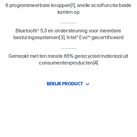
6 programmeerbare knoppen[1], snelle scrolfunctie beide
kanten op
Bluetooth® 5.3 en ondersteuning voor meerdere
besturingssystemen[3], Intel® Evo™-gecertificeerd
Gemaakt met ten minste 65% gerecycled materiaal uit
consumentenproducten[4]
BEKIJK PRODUCT
Batterijduur tot 20 maanden
Batterijduur tot 20 maanden met 1 AA-batterij.[5]
Fast Scroll-modus