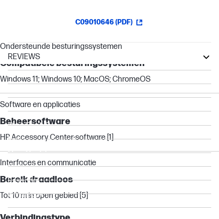
C09010646 (PDF)
Ondersteunde besturingssystemen
REVIEWS
Compatibele besturingssystemen
EliteBook
Windows 11; Windows 10; MacOS; ChromeOS
ProBook
Chromebook
Software en applicaties
Other compatible products
Beheersoftware
OmniBook 3
HP Accessory Center-software [1]
Pro
OmniBook 5
Interfaces en communicatie
ProDesk
Bereik draadloos
Essential
OmniBook 7
Tot 10 m in open gebied [5]
OmniBook X
Verbindingstype