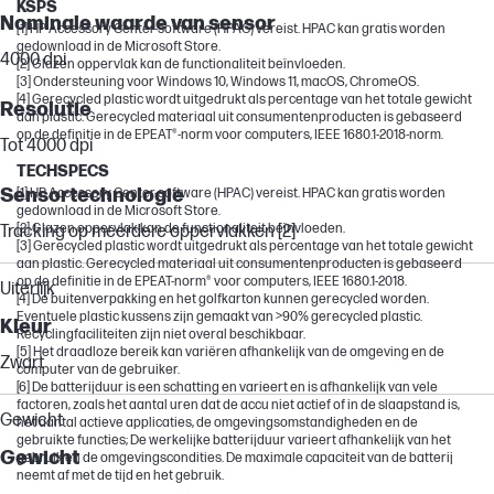
KSPS
Nominale waarde van sensor
[1] HP Accessory Center-software (HPAC) vereist. HPAC kan gratis worden
gedownload in de Microsoft Store.
4000 dpi
[2] Glazen oppervlak kan de functionaliteit beïnvloeden.
[3] Ondersteuning voor Windows 10, Windows 11, macOS, ChromeOS.
[4] Gerecycled plastic wordt uitgedrukt als percentage van het totale gewicht
Resolutie
aan plastic. Gerecycled materiaal uit consumentenproducten is gebaseerd
op de definitie in de EPEAT®-norm voor computers, IEEE 1680.1-2018-norm.
Tot 4000 dpi
TECHSPECS
Sensortechnologie
[1] HP Accessory Center-software (HPAC) vereist. HPAC kan gratis worden
gedownload in de Microsoft Store.
[2] Glazen oppervlak kan de functionaliteit beïnvloeden.
Tracking op meerdere oppervlakken [2]
[3] Gerecycled plastic wordt uitgedrukt als percentage van het totale gewicht
aan plastic. Gerecycled materiaal uit consumentenproducten is gebaseerd
op de definitie in de EPEAT-norm® voor computers, IEEE 1680.1-2018.
Uiterlijk
[4] De buitenverpakking en het golfkarton kunnen gerecycled worden.
Eventuele plastic kussens zijn gemaakt van >90% gerecycled plastic.
Kleur
Recyclingfaciliteiten zijn niet overal beschikbaar.
[5] Het draadloze bereik kan variëren afhankelijk van de omgeving en de
Zwart
computer van de gebruiker.
[6] De batterijduur is een schatting en varieert en is afhankelijk van vele
factoren, zoals het aantal uren dat de accu niet actief of in de slaapstand is,
Gewicht
het aantal actieve applicaties, de omgevingsomstandigheden en de
gebruikte functies; De werkelijke batterijduur varieert afhankelijk van het
Gewicht
gebruik en de omgevingscondities. De maximale capaciteit van de batterij
neemt af met de tijd en het gebruik.