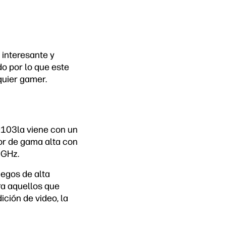
interesante y
o por lo que este
quier gamer.
b0103la viene con un
or de gama alta con
 GHz.
uegos de alta
ra aquellos que
ción de video, la