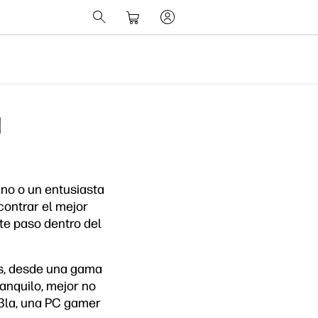
a
ano o un entusiasta
contrar el mejor
nte paso dentro del
os, desde una gama
ranquilo, mejor no
03la, una PC gamer