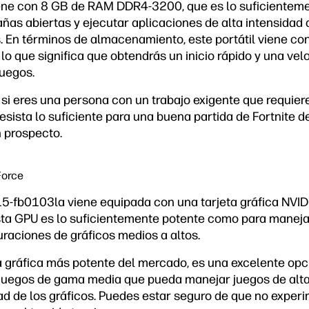
iene con 8 GB de RAM DDR4-3200, que es lo suficienteme
ñas abiertas y ejecutar aplicaciones de alta intensidad 
. En términos de almacenamiento, este portátil viene c
o que significa que obtendrás un inicio rápido y una vel
juegos.
 si eres una persona con un trabajo exigente que requier
 resista lo suficiente para una buena partida de Fortnite d
n prospecto.
Force
15-fb0103la viene equipada con una tarjeta gráfica NV
ta GPU es lo suficientemente potente como para manejar
uraciones de gráficos medios a altos.
eta gráfica más potente del mercado, es una excelente op
 juegos de gama media que pueda manejar juegos de alta
d de los gráficos. Puedes estar seguro de que no exper