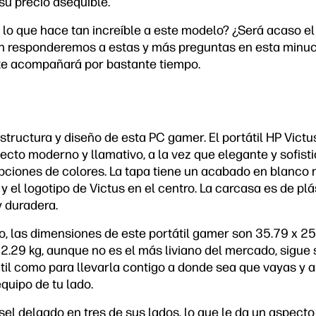
 su precio asequible.
lo que hace tan increíble a este modelo? ¿Será acaso el 
ón responderemos a estas y más preguntas en esta minu
te acompañará por bastante tiempo.
ructura y diseño de esta PC gamer. El portátil HP Vict
ecto moderno y llamativo, a la vez que elegante y sofist
pciones de colores. La tapa tiene un acabado en blanco
y el logotipo de Victus en el centro. La carcasa es de plá
y duradera.
, las dimensiones de este portátil gamer son 35.79 x 2
2.29 kg, aunque no es el más liviano del mercado, sigue 
til como para llevarla contigo a donde sea que vayas y a
quipo de tu lado.
isel delgado en tres de sus lados, lo que le da un aspecto