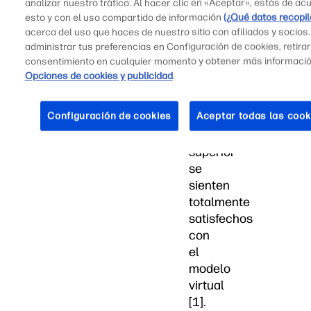
Parthenon,
analizar nuestro tráfico. Al hacer clic en «Aceptar», estás de ac
sólo
esto y con el uso compartido de información
(¿Qué datos recopi
acerca del uso que haces de nuestro sitio con afiliados y socios
el
administrar tus preferencias en Configuración de cookies, retirar
6%
consentimiento en cualquier momento y obtener más informaci
de
Opciones de cookies y publicidad
.
los
estudiantes
Configuración de cookies
Aceptar todas las cook
de
educación
superior
se
sienten
totalmente
satisfechos
con
el
modelo
virtual
[1].