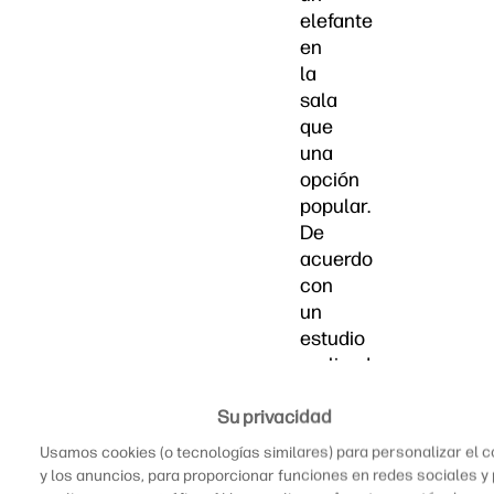
elefante
en
la
sala
que
una
opción
popular.
De
acuerdo
con
un
estudio
realizado
en
Su privacidad
2021
por
Usamos cookies (o tecnologías similares) para personalizar el 
EY
y los anuncios, para proporcionar funciones en redes sociales y