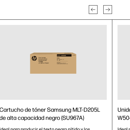
Cartucho de tóner Samsung MLT-D205L
Unid
de alta capacidad negro (SU967A)
W504
Ideal para producir el texto negro nítido y los
Ideal 