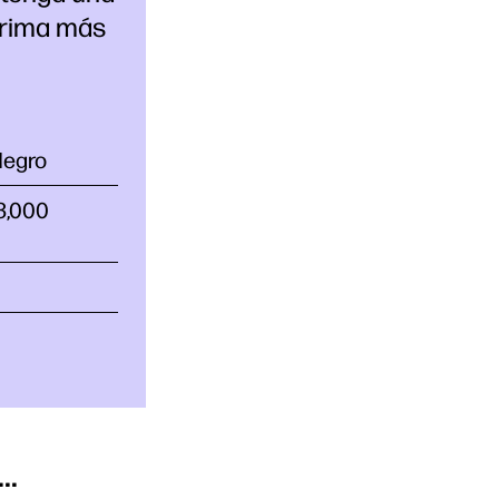
prima más
Negro
 3,000
..