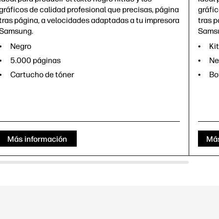
gráficos de calidad profesional que precisas, página
gráfic
tras página, a velocidades adaptadas a tu impresora
tras 
Samsung.
Sams
Negro
Ki
5.000 páginas
Ne
Cartucho de tóner
Bo
Más información
Más