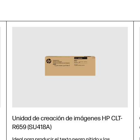
Unidad de creación de imágenes HP CLT-
R659 (SU418A)
Ideal para producir el texto negro nítido y los