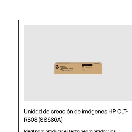
Unidad de creación de imágenes HP CLT-
R808 (SS686A)
Ideal para producir el texto negro nítido y los