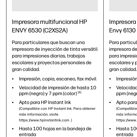
Impresora multifuncional HP
Impresora
ENVY 6530 (C2XS2A)
Envy 6130
Para particulares que buscan una
Para particu
impresora de inyección de tinta versátil
impresora de 
para impresiones diarias, trabajos
para impresi
escolares y proyectos personales de
escolares y 
gran calidad.
gran calidad.
Impresión, copia, escaneo, fax móvil
Impresión
Velocidad de impresión de hasta 10
Velocidad
ppm (negro) y 7 ppm
(color)
8
ppm (neg
Apto para HP Instant Ink
Apto para
(Compatible con HP Instant Ink. Para obtener
(Compatible
más información, visite
más informac
https://www.hpinstantink.com .)
https://www.
Hasta 100 hojas en la bandeja de
Hasta 100
entrada
entrada