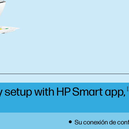
sy setup with HP Smart
app,
Su conexión de con