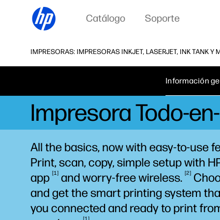
Catálogo
Soporte
IMPRESORAS: IMPRESORAS INKJET, LASERJET, INK TANK Y
Información ge
Impresora Todo-en
All the basics, now with easy-to-use f
Print, scan, copy, simple setup with 
1
2
app
and worry-free
wireless.
Choo
and get the smart printing system th
you connected and ready to print from
1