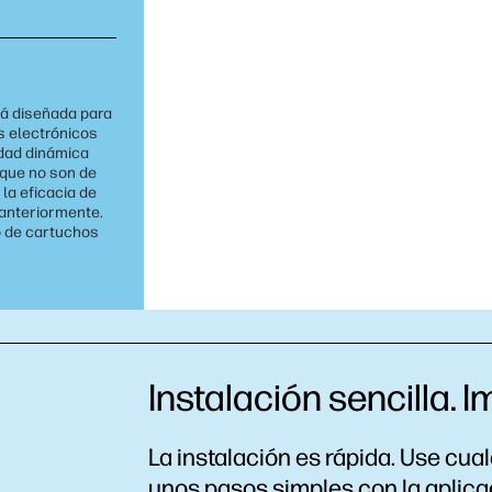
tá diseñada para
s electrónicos
idad dinámica
 que no son de
la eficacia de
anteriormente.
o de cartuchos
Instalación sencilla. I
La instalación es rápida. Use cua
unos pasos simples con la aplic