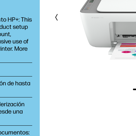
to HP+: This
oduct setup
ount,
sive use of
rinter. More
ión de hasta
derización
desde una
documentos: