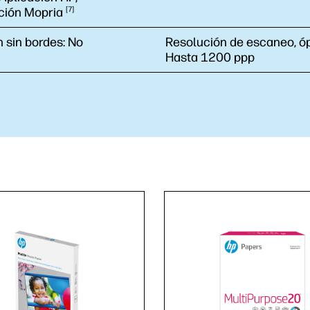
ación
Mopria
7
 sin bordes:
No
Resolución de escaneo, óp
Hasta 1200 ppp