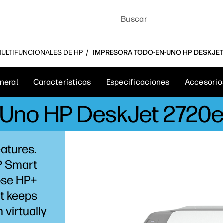
 MULTIFUNCIONALES DE HP
IMPRESORA TODO-EN-UNO HP DESKJET 
neral
Características
Especificaciones
Accesorio
-Uno HP DeskJet 2720e
eatures.
HP Smart
se HP+
at keeps
 virtually