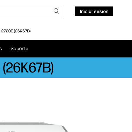
Iniciar sesión
2720E (26K67B)
s
Soporte
 (26K67B)