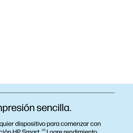
mpresión sencilla.
lquier dispositivo para comenzar con
ación HP
Smart.
4
Logre rendimiento