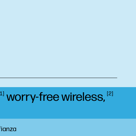
worry-free
wireless,
1
2
fianza