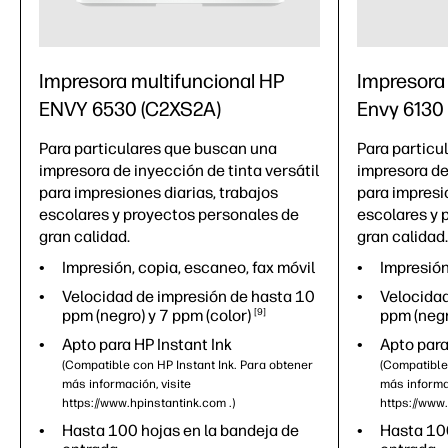
Impresora multifuncional HP
Impresora
ENVY 6530 (C2XS2A)
Envy 6130
Para particulares que buscan una
Para particu
impresora de inyección de tinta versátil
impresora de 
para impresiones diarias, trabajos
para impresi
escolares y proyectos personales de
escolares y 
gran calidad.
gran calidad.
Impresión, copia, escaneo, fax móvil
Impresión
Velocidad de impresión de hasta 10
Velocidad
ppm (negro) y 7 ppm
(color)
9
ppm (neg
Apto para HP Instant Ink
Apto para
(Compatible con HP Instant Ink. Para obtener
(Compatible
más información, visite
más informac
https://www.hpinstantink.com .)
https://www.
Hasta 100 hojas en la bandeja de
Hasta 100