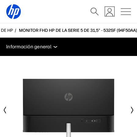
 DE HP
MONITOR FHD HP DE LA SERIE 5 DE 31,5" - 532SF (94F50AA)
Información general
Características
Especificacio
Información general
Información general
Características
Especificaciones
Soporte