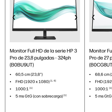
Monitor Full HD de la serie HP 3
Monitor Fu
Pro de 23,8 pulgadas - 324ph
Pro de 27 
(B0BU9UT)
(B0CG8UT
60,5 cm (23,8")
68,6 cm (
FHD (1920 x
1080)
1
6
FHD (192
1000:1
1
1000:1
1
5 ms GtG (con
sobrecarga)
1
5 ms GtG