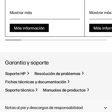
Mostrar más
Mostrar más
60,5 cm (23,8")
68,6 cm (
FHD (1920 x
1080)
1
6
FHD (192
Más información
Más infor
1000:1
1
1000:1
1
5 ms GtG (con
sobrecarga)
1
5 ms GtG
IPS;
LCD
1
IPS;
LCD
Garantía y soporte
Soporte HP
Resolución de problemas
Fichas técnicas y documentación
Soporte técnico
Manuales de productos
Notas al pie y descargos de responsabilidad