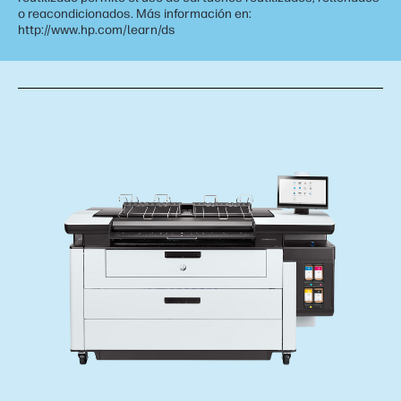
o reacondicionados. Más información en:
http://www.hp.com/learn/ds