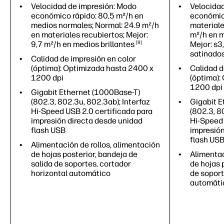
Velocidad de impresión: Modo
Velocidad
económico rápido: 80,5 m²/h en
económico
medios normales; Normal: 24.9 m²/h
materiale
en materiales recubiertos; Mejor:
m²/h en m
9,7 m²/h en medios
brillantes
9
Mejor: s3
satinado
Calidad de impresión en color
(óptima): Optimizada hasta 2400 x
Calidad d
1200 dpi
(óptima):
1200 dpi
Gigabit Ethernet (1000Base-T)
(802.3, 802.3u, 802.3ab); Interfaz
Gigabit E
Hi-Speed USB 2.0 certificada para
(802.3, 8
impresión directa desde unidad
Hi-Speed 
flash USB
impresión
flash US
Alimentación de rollos, alimentación
de hojas posterior, bandeja de
Alimentac
salida de soportes, cortador
de hojas 
horizontal automático
de soport
automáti