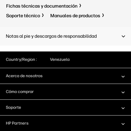
horizontal automático
de hojas 
Fichas técnicas y documentación
de soport
<100 W (impresión); <32 W (lista);
Soporte técnico
Manuales de productos
automáti
<6.5 W (en suspensión); 0,1 W
(apagada)
<100 W (i
<6.5 W (e
HP Thermal Inkjet
(apagada
Notas al pie y descargos de responsabilidad
1802 x 695 x 998 mm
HP Therma
1293 x 6
Country/Region :
Venezuela
Acerca de nosotros
Cómo comprar
Soporte
HP Partners