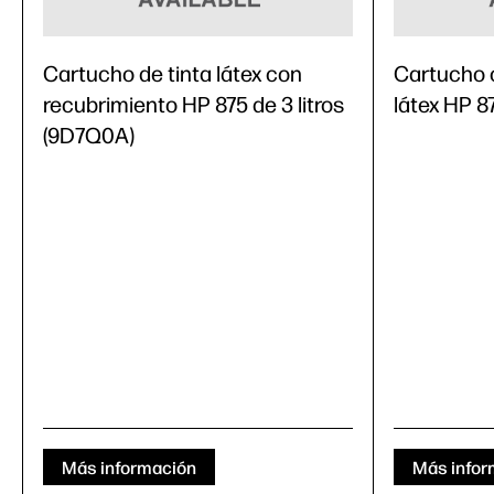
Cartucho de tinta látex con
Cartucho o
recubrimiento HP 875 de 3 litros
látex HP 8
(9D7Q0A)
Más información
Más infor