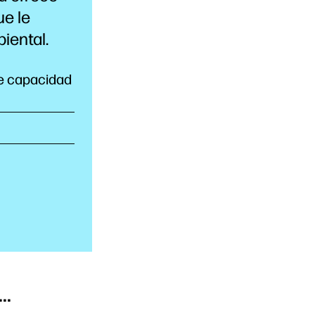
ue le
iental.
de capacidad
..