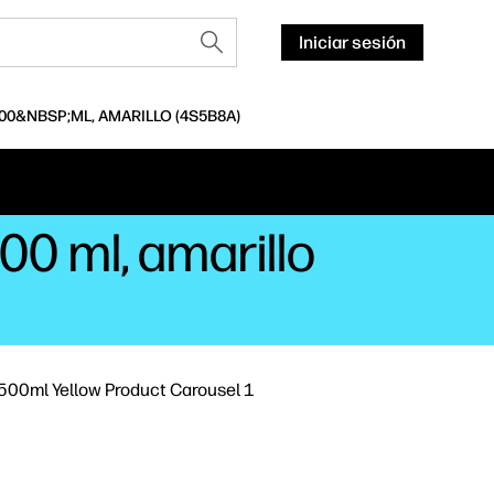
Iniciar sesión
00&NBSP;ML, AMARILLO (4S5B8A)
00 ml, amarillo