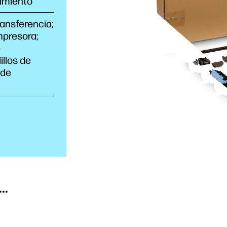
imiento
ransferencia;
mpresora;
e
illos de
 de
..