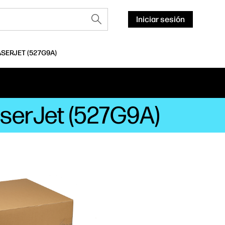
Iniciar sesión
SERJET (527G9A)
aserJet (527G9A)