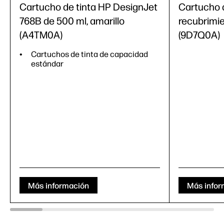
Cartucho de tinta HP DesignJet
Cartucho d
768B de 500 ml, amarillo
recubrimie
(A4TM0A)
(9D7Q0A)
Cartuchos de tinta de capacidad
estándar
Más información
Más infor