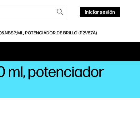
Iniciar sesión
0&NBSP;ML, POTENCIADOR DE BRILLO (P2V87A)
0 ml, potenciador