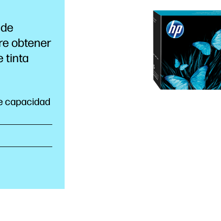
 de
re obtener
de
tinta
de capacidad
..