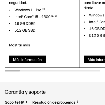
seguridad.
para llevar 
diaria.
Windows 11
Pro
5
Windows
Intel® Core™ i5
14500
1
2
Intel® Co
16 GB DDR5
16 GB D
512 GB SSD
512 GB 
Mostrar más
Más información
Más infor
Windows 11
Pro
5
Garantía y soporte
Intel® Core™ i5
14500
1
2
16 GB DDR5
Soporte HP
Resolución de problemas