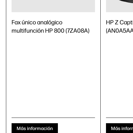
Fax único analógico
HP Z Capt
multifunción HP 800 (7ZA08A)
(AN0A5AA
Más información
Más infor