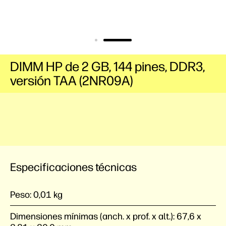
DIMM HP de 2 GB, 144 pines, DDR3,
versión TAA (2NR09A)
Especificaciones técnicas
Peso:
0,01 kg
Dimensiones mínimas (anch. x prof. x alt.):
67,6 x