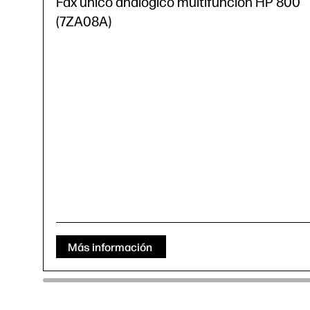
Fax único analógico multifunción HP 800
(7ZA08A)
Más información