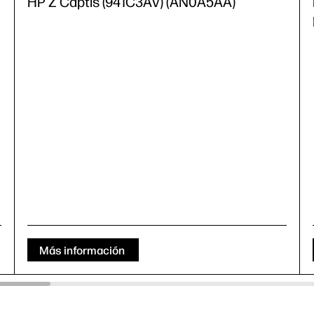
HP Z Captis (941C3AV) (AN0A5AA)
Más información