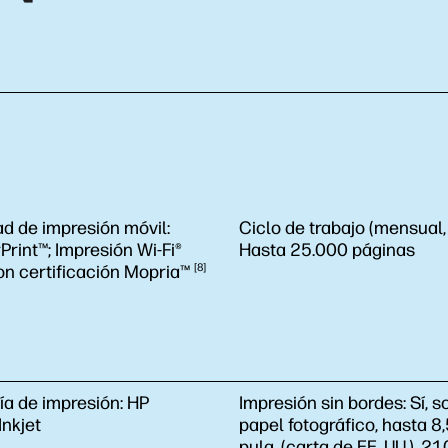
d de impresión móvil:
Ciclo de trabajo (mensual,
Print™; Impresión Wi-Fi®
Hasta 25.000 páginas
on certificación
Mopria™
8
ía de impresión:
HP
Impresión sin bordes:
Sí, s
nkjet
papel fotográfico, hasta 8
pulg. (carta de EE. UU.), 2