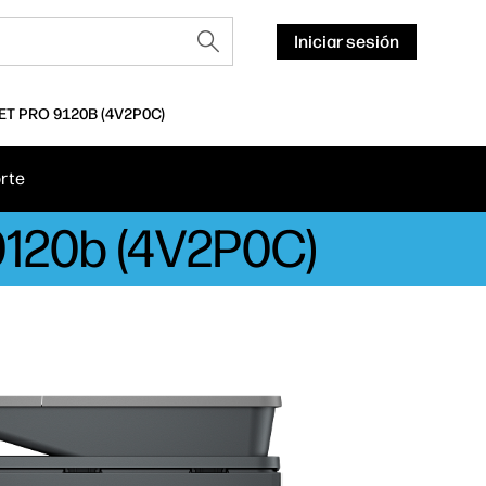
Iniciar sesión
T PRO 9120B (4V2P0C)
rte
9120b (4V2P0C)