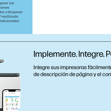
oquear los
ciones
das y bloquean
 reutilizado
ondicionados.
Implemente. Integre. P
Integre sus impresoras fácilmente
de descripción de página y el co