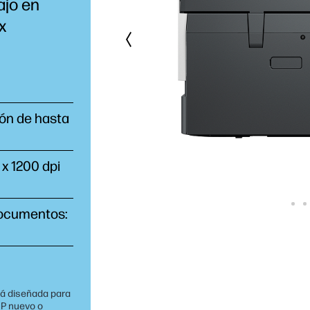
ajo en
x
ión de hasta
 x 1200 dpi
documentos:
tá diseñada para
HP nuevo o