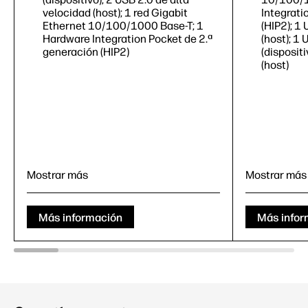
velocidad (host); 1 red Gigabit
Integrati
Ethernet 10/100/1000 Base-T; 1
(HIP2); 1
Hardware Integration Pocket de 2.ª
(host); 1
generación (HIP2)
(disposit
(host)
Mostrar más
Mostrar más
Más información
Más infor
Imprima, copie, escanee y envíe fax
opcionales
Imprimir, 
(opcional
Hasta 52 ppm
(negro)
11
Hasta 5
Alimentador multipropósito de 100
hojas, alimentador de entrada de
Alimentad
550 hojas, alimentador automático
hojas, al