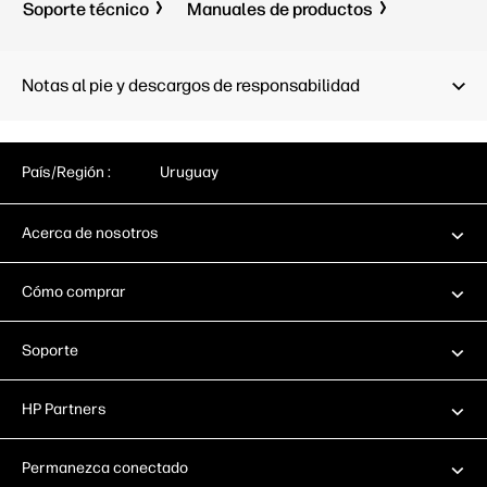
Soporte técnico
Manuales de productos
Hardware Integration Pocket de 2.ª
(HIP2); 1
generación (HIP2)
(host); 1
(disposit
Capacidad de impresión móvil:
(host)
Notas al pie y descargos de responsabilidad
Apple AirPrint™; Certificación
Mopria™
Capacidad
Apple Air
Mopria™
País/Región :
Uruguay
Acerca de nosotros
Cómo comprar
Soporte
HP Partners
Permanezca conectado