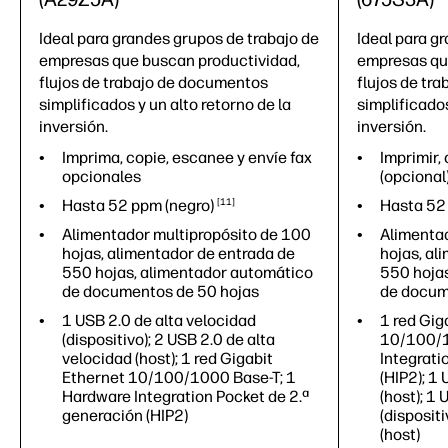
Ideal para grandes grupos de trabajo de
Ideal para g
empresas que buscan productividad,
empresas qu
flujos de trabajo de documentos
flujos de tr
simplificados y un alto retorno de la
simplificados
inversión.
inversión.
Imprima, copie, escanee y envíe fax
Imprimir, 
opcionales
(opcional
Hasta 52 ppm
(negro)
11
Hasta 5
Alimentador multipropósito de 100
Alimentad
hojas, alimentador de entrada de
hojas, al
550 hojas, alimentador automático
550 hoja
de documentos de 50 hojas
de docum
1 USB 2.0 de alta velocidad
1 red Gig
(dispositivo); 2 USB 2.0 de alta
10/100/1
velocidad (host); 1 red Gigabit
Integrati
Ethernet 10/100/1000 Base-T; 1
(HIP2); 1
Hardware Integration Pocket de 2.ª
(host); 1
generación (HIP2)
(disposit
(host)