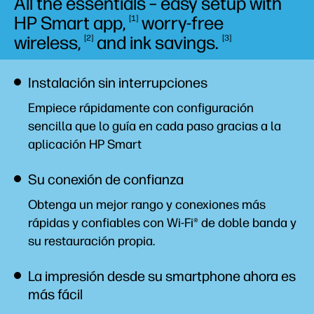
All the essentials – easy setup with
HP Smart
app,
worry-free
1
wireless,
and ink
savings.
2
3
Instalación sin interrupciones
Empiece rápidamente con configuración
sencilla que lo guía en cada paso gracias a la
aplicación HP
Smart
Su conexión de confianza
Obtenga un mejor rango y conexiones más
rápidas y confiables con Wi-Fi® de doble banda y
su restauración
propia.
La impresión desde su smartphone ahora es
más fácil