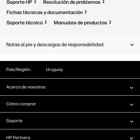
1 USB 2.0 de alta velocidad
Soporte HP
Resolución de problemas
(dispositivo); 2 USB 2.0 de alta
1 red Gig
Fichas técnicas y documentación
velocidad (host); 1 red Gigabit
10/100/1
Ethernet 10/100/1000 Base-T; 1
Integrati
Soporte técnico
Manuales de productos
Hardware Integration Pocket de 2.ª
(HIP2); 1
generación (HIP2)
(host); 1
(disposit
Capacidad de impresión móvil:
(host)
Notas al pie y descargos de responsabilidad
Apple AirPrint™; Certificación
Mopria™
Capacidad
Apple Air
Mopria™
País/Región :
Uruguay
Acerca de nosotros
Cómo comprar
Soporte
HP Partners