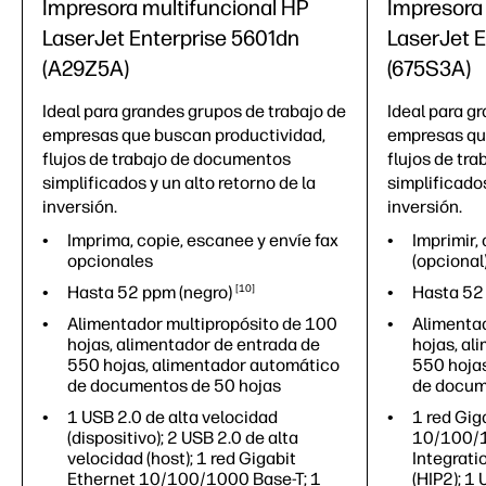
Impresora multifuncional HP
Impresora
LaserJet Enterprise 5601dn
LaserJet 
(A29Z5A)
(675S3A)
Ideal para grandes grupos de trabajo de
Ideal para g
empresas que buscan productividad,
empresas qu
flujos de trabajo de documentos
flujos de tr
simplificados y un alto retorno de la
simplificados
inversión.
inversión.
Imprima, copie, escanee y envíe fax
Imprimir, 
opcionales
(opcional
Hasta 52 ppm
(negro)
10
Hasta 5
Alimentador multipropósito de 100
Alimentad
hojas, alimentador de entrada de
hojas, al
550 hojas, alimentador automático
550 hoja
de documentos de 50 hojas
de docum
1 USB 2.0 de alta velocidad
1 red Gig
(dispositivo); 2 USB 2.0 de alta
10/100/1
velocidad (host); 1 red Gigabit
Integrati
Ethernet 10/100/1000 Base-T; 1
(HIP2); 1