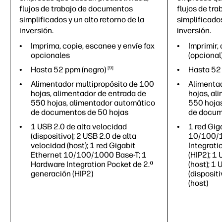
flujos de trabajo de documentos
flujos de tr
simplificados y un alto retorno de la
simplificados
inversión.
inversión.
Imprima, copie, escanee y envíe fax
Imprimir, 
opcionales
(opcional
Hasta 52 ppm
(negro)
9
Hasta 5
Alimentador multipropósito de 100
Alimentad
hojas, alimentador de entrada de
hojas, al
550 hojas, alimentador automático
550 hoja
de documentos de 50 hojas
de docum
1 USB 2.0 de alta velocidad
1 red Gig
(dispositivo); 2 USB 2.0 de alta
10/100/1
velocidad (host); 1 red Gigabit
Integrati
Ethernet 10/100/1000 Base-T; 1
(HIP2); 1
Hardware Integration Pocket de 2.ª
(host); 1
generación (HIP2)
(disposit
(host)