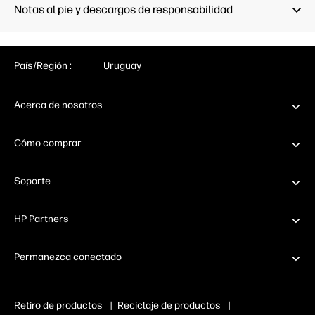
(host)
Notas al pie y descargos de responsabilidad
Apple AirPrint™; Certificación
Mopria™
Capacidad
Apple Air
Mopria™
País/Región :
Uruguay
Acerca de nosotros
Cómo comprar
Soporte
HP Partners
Permanezca conectado
Retiro de productos
|
Reciclaje de productos
|