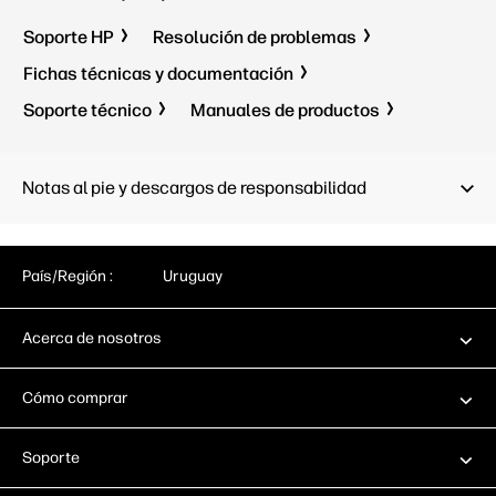
de docum
1 USB 2.0 de alta velocidad
Soporte HP
Resolución de problemas
(dispositivo); 2 USB 2.0 de alta
1 red Gig
Fichas técnicas y documentación
velocidad (host); 1 red Gigabit
10/100/1
Ethernet 10/100/1000 Base-T; 1
Integrati
Soporte técnico
Manuales de productos
Hardware Integration Pocket de 2.ª
(HIP2); 1
generación (HIP2)
(host); 1
(disposit
Capacidad de impresión móvil:
(host)
Notas al pie y descargos de responsabilidad
Apple AirPrint™; Certificación
Mopria™
Capacidad
Apple Air
Mopria™
País/Región :
Uruguay
Acerca de nosotros
Cómo comprar
Soporte