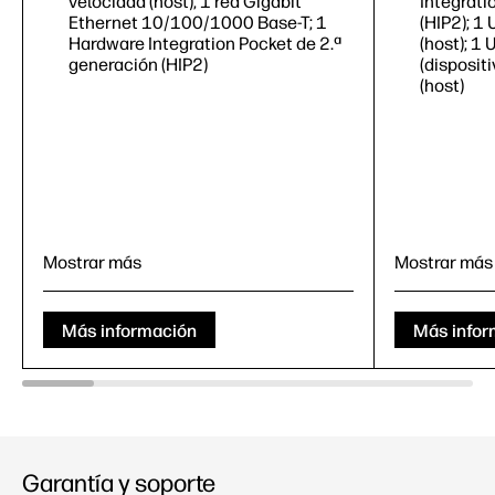
velocidad (host); 1 red Gigabit
Integrati
Ethernet 10/100/1000 Base-T; 1
(HIP2); 1
Hardware Integration Pocket de 2.ª
(host); 1
generación (HIP2)
(disposit
(host)
Mostrar más
Mostrar más
Más información
Más infor
Imprima, copie, escanee y envíe fax
opcionales
Imprimir, 
(opcional
Hasta 52 ppm
(negro)
5
Hasta 5
Alimentador multipropósito de 100
hojas, alimentador de entrada de
Alimentad
550 hojas, alimentador automático
hojas, al
Garantía y soporte
de documentos de 50 hojas
550 hoja