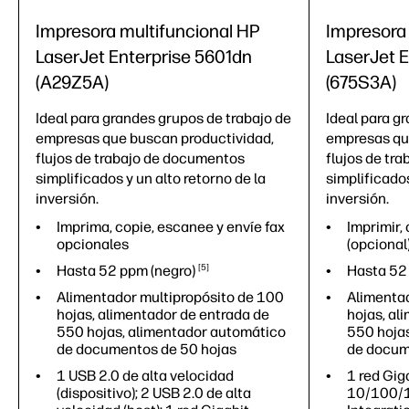
Impresora multifuncional HP
Impresora
LaserJet Enterprise 5601dn
LaserJet 
(A29Z5A)
(675S3A)
Ideal para grandes grupos de trabajo de
Ideal para g
empresas que buscan productividad,
empresas qu
flujos de trabajo de documentos
flujos de tr
simplificados y un alto retorno de la
simplificados
inversión.
inversión.
Imprima, copie, escanee y envíe fax
Imprimir, 
opcionales
(opcional
Hasta 52 ppm
(negro)
5
Hasta 5
Alimentador multipropósito de 100
Alimentad
hojas, alimentador de entrada de
hojas, al
550 hojas, alimentador automático
550 hoja
de documentos de 50 hojas
de docum
1 USB 2.0 de alta velocidad
1 red Gig
(dispositivo); 2 USB 2.0 de alta
10/100/1