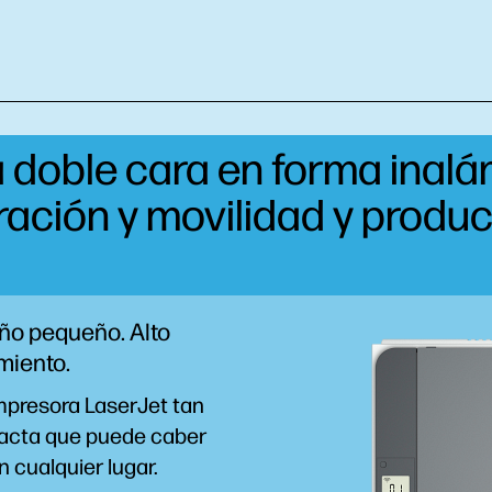
 doble cara en forma
inalá
ración y
movilidad
y produc
o pequeño. Alto
miento.
mpresora LaserJet tan
cta que puede caber
n cualquier lugar.