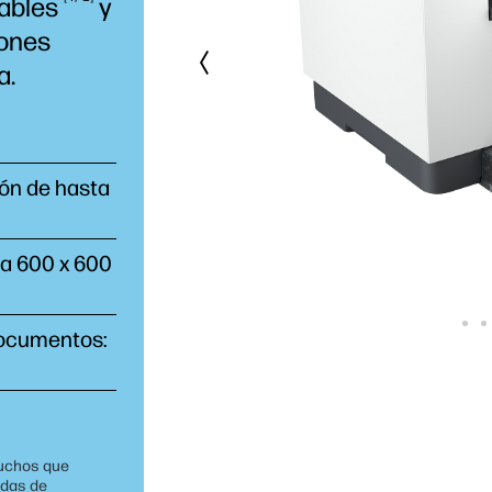
iables
y
iones
a.
ión de hasta
ta 600 x 600
documentos:
tuchos que
idas de