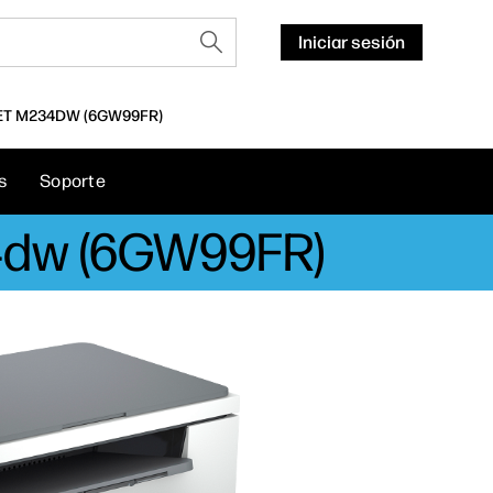
Iniciar sesión
ET M234DW (6GW99FR)
s
Soporte
34dw (6GW99FR)