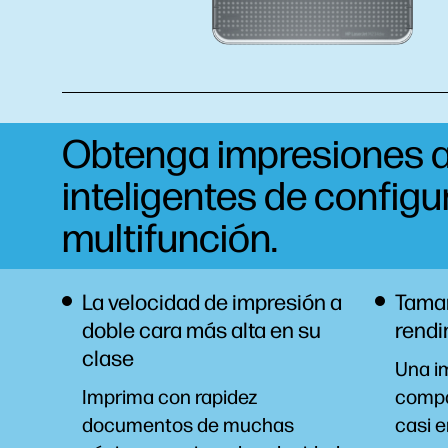
Obtenga impresiones a
inteligentes de configu
multifunción.
La velocidad de impresión a
Tamañ
doble cara más alta en su
rendi
clase
Una i
Imprima con rapidez
compa
documentos de muchas
casi e