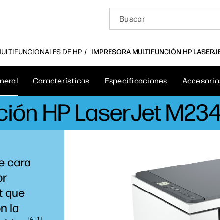
 MULTIFUNCIONALES DE HP
IMPRESORA MULTIFUNCIÓN HP LASERJ
neral
Características
Especificaciones
Accesorio
nción HP LaserJet M2
e cara
or
t que
n la
4
1