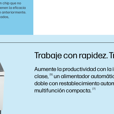
n chip que no
enen la eficacia
n anteriormente.
zados,
Trabaje con rapidez. T
Aumente la productividad con la 
clase,
5
un alimentador automátic
doble con restablecimiento
auto
multifunción
compacta.
7