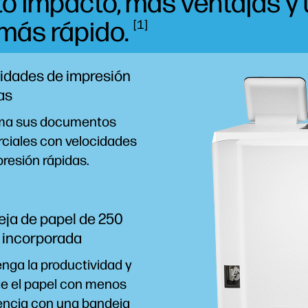
to impacto, más ventajas y 
) más
rápido.
1
idades de impresión
as
ma sus documentos
ciales con velocidades
resión rápidas.
ja de papel de 250
 incorporada
nga la productividad y
e el papel con menos
encia con una bandeja