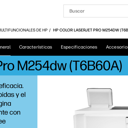
 MULTIFUNCIONALES DE HP
HP COLOR LASERJET PRO M254DW (T6B
neral
Características
Especificaciones
Accesorio
 Pro M254dw (T6B60A)
eficacia.
idas y el
gina
te con
ee