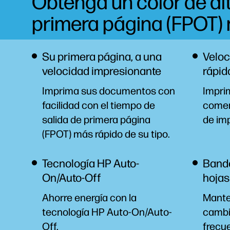
Obtenga un color de al
primera página (FPOT
Su primera página, a una
Veloc
velocidad impresionante
rápid
Imprima sus documentos con
Impri
facilidad con el tiempo de
comer
salida de primera página
de imp
(FPOT) más rápido de su tipo.
Tecnología HP Auto-
Bande
On/Auto-Off
hojas
Ahorre energía con la
Mante
tecnología HP Auto-On/Auto-
cambi
Off.
frecu