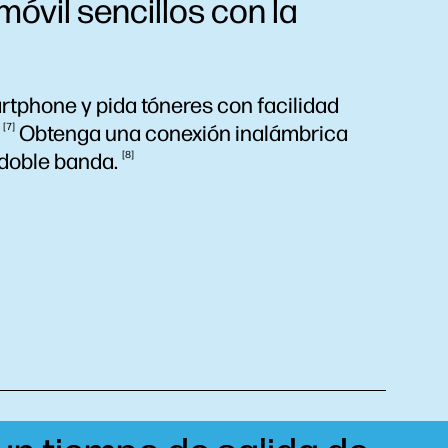
óvil sencillos con la
tphone y pida tóneres con facilidad
.
7
Obtenga una conexión inalámbrica
 doble
banda.
8