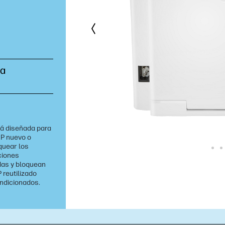
ta
tá diseñada para
HP nuevo o
oquear los
ciones
das y bloquean
 reutilizado
ondicionados.