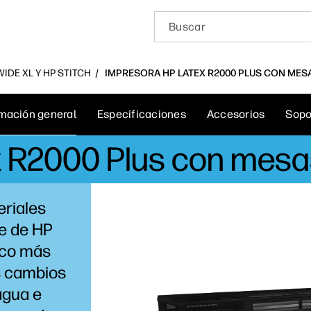
IDE XL Y HP STITCH
IMPRESORA HP LATEX R2000 PLUS CON MESA
rmación general
Especificaciones
Accesorios
Sopo
 R2000 Plus con mesas
eriales
te de HP
anco más
s cambios
agua e