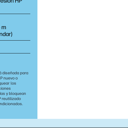
resión HP
5 m
ándar)
á diseñada para
HP nuevo o
oquear los
ciones
das y bloquean
 reutilizado
ondicionados.