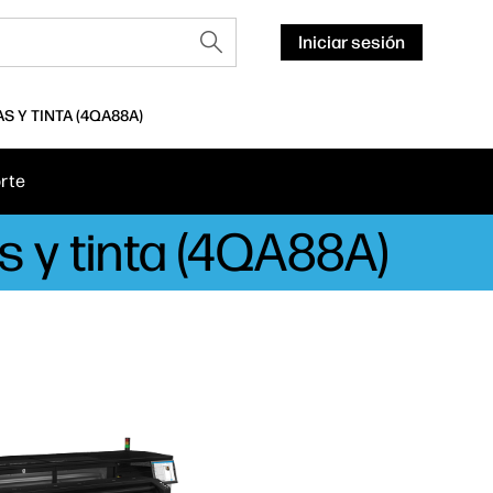
Iniciar sesión
S Y TINTA (4QA88A)
rte
 y tinta (4QA88A)