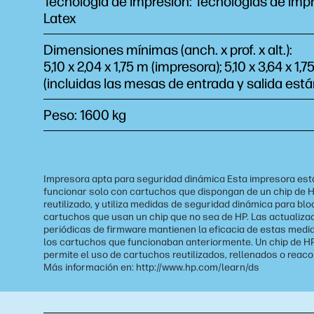
Tecnología de impresión: Tecnologías de imp
Latex
Dimensiones mínimas (anch. x prof. x alt.):
5,10 x 2,04 x 1,75 m (impresora); 5,10 x 3,64 x 1,7
(incluidas las mesas de entrada y salida est
Peso: 1600 kg
Impresora apta para seguridad dinámica Esta impresora est
funcionar solo con cartuchos que dispongan de un chip de 
reutilizado, y utiliza medidas de seguridad dinámica para bl
cartuchos que usan un chip que no sea de HP. Las actualiza
periódicas de firmware mantienen la eficacia de estas medi
los cartuchos que funcionaban anteriormente. Un chip de HP
permite el uso de cartuchos reutilizados, rellenados o reac
Más información en: http://www.hp.com/learn/ds