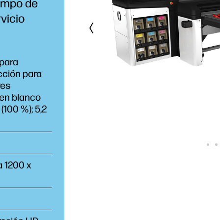
empo de
vicio
 para
ucción para
res
 en blanco
(100 %); 5,2
a 1200 x