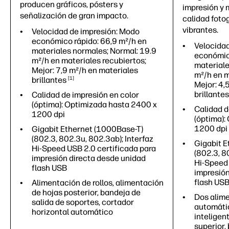
producen gráficos, pósters y
impresión y 
señalización de gran impacto.
calidad foto
vibrantes.
Velocidad de impresión: Modo
económico rápido: 66,9 m²/h en
Velocidad
materiales normales; Normal: 19.9
económico
m²/h en materiales recubiertos;
materiale
Mejor: 7,9 m²/h en materiales
m²/h en m
brillantes
1
Mejor: 4,
brillantes
Calidad de impresión en color
(óptima): Optimizada hasta 2400 x
Calidad d
1200 dpi
(óptima):
1200 dpi
Gigabit Ethernet (1000Base-T)
(802.3, 802.3u, 802.3ab); Interfaz
Gigabit E
Hi-Speed USB 2.0 certificada para
(802.3, 8
impresión directa desde unidad
Hi-Speed 
flash USB
impresión
flash US
Alimentación de rollos, alimentación
de hojas posterior, bandeja de
Dos alime
salida de soportes, cortador
automátic
horizontal automático
inteligen
superior,