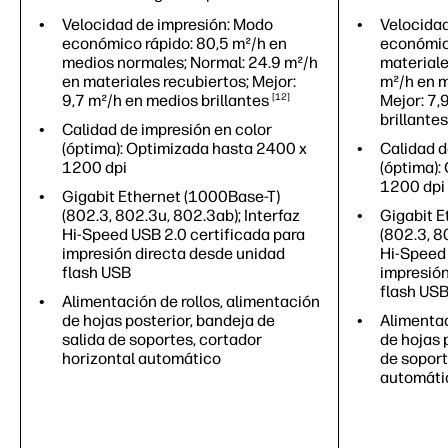
Velocidad de impresión: Modo
Velocidad
económico rápido: 80,5 m²/h en
económico
medios normales; Normal: 24.9 m²/h
materiale
en materiales recubiertos; Mejor:
m²/h en m
9,7 m²/h en medios
brillantes
12
Mejor: 7,
brillantes
Calidad de impresión en color
(óptima): Optimizada hasta 2400 x
Calidad d
1200 dpi
(óptima):
1200 dpi
Gigabit Ethernet (1000Base-T)
(802.3, 802.3u, 802.3ab); Interfaz
Gigabit E
Hi-Speed USB 2.0 certificada para
(802.3, 8
impresión directa desde unidad
Hi-Speed 
flash USB
impresión
flash US
Alimentación de rollos, alimentación
de hojas posterior, bandeja de
Alimentac
salida de soportes, cortador
de hojas 
horizontal automático
de soport
automáti