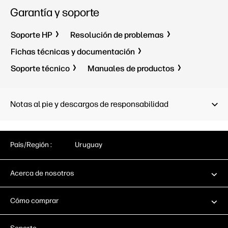
salida de soportes, cortador
Alimentac
Garantía y soporte
horizontal automático
de hojas 
de soport
<100 W (impresión); <32 W (lista);
automáti
Soporte HP
Resolución de problemas
<6.5 W (en suspensión); 0,1 W
(apagada)
<100 W (i
Fichas técnicas y documentación
<6.5 W (e
HP Thermal Inkjet
Soporte técnico
Manuales de productos
(apagada
1802 x 695 x 998 mm
HP Therma
1293 x 6
Notas al pie y descargos de responsabilidad
País/Región :
Uruguay
Acerca de nosotros
Cómo comprar