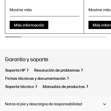
Mostrar más
Mostrar más
6
Más información
Más infor
8
Garantía y soporte
Windows 11
Pro
7
Intel® Core™ 3
304
6
3
Soporte HP
Resolución de problemas
Windows
16 GB LPDDR5x
Intel® Co
Fichas técnicas y documentación
512 GB SSD
16 GB D
Soporte técnico
Manuales de productos
16" WUXGA
512 GB 
13.3" W
Notas al pie y descargos de responsabilidad