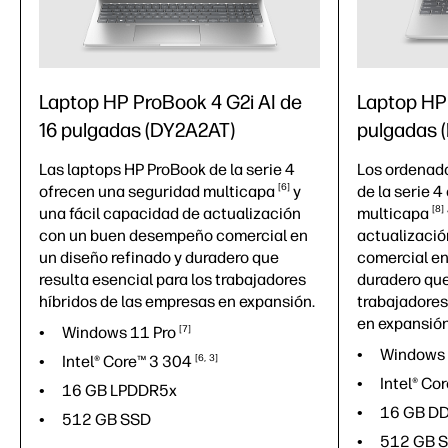
Laptop HP ProBook 4 G2i AI de
Laptop HP 
16 pulgadas (DY2A2AT)
pulgadas 
Las laptops HP ProBook de la serie 4
Los ordenado
6
ofrecen una seguridad
multicapa
y
de la serie 
8
una fácil capacidad de actualización
multicapa
con un buen desempeño comercial en
actualizació
un diseño refinado y duradero que
comercial en
resulta esencial para los trabajadores
duradero que
híbridos de las empresas en expansión.
trabajadores
en expansión
Windows 11
Pro
7
Windows
Intel® Core™ 3
304
6
3
Intel® Co
16 GB LPDDR5x
16 GB D
512 GB SSD
512 GB 