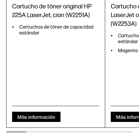
Cartucho de tóner original HP
Cartucho 
225A LaserJet, cian (W2251A)
LaserJet o
(W2253A)
Cartuchos de tóner de capacidad
estándar
Cartucho
estándar
Magenta
Más información
Más infor