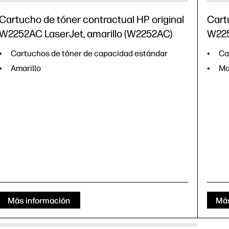
Cartucho de tóner contractual HP original
Cart
W2252AC LaserJet, amarillo (W2252AC)
W225
Cartuchos de tóner de capacidad estándar
Ca
Amarillo
Ma
Más información
Más